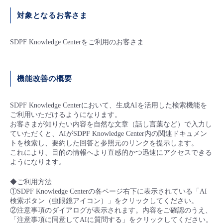
■ セットアップガイド
対象となるお客さま
パートナー
- データと分析
管理機能
サポート
IoT
故障/メンテナンス履歴
- 新規お申し込み方法
SDPF Knowledge Centerをご利用のお客さま
販売パートナー向けプログラム
トレーニング/操作動画
- IoT
すべてのメニューを見る
管理機能
モニタリング/監査
メンテナンス予定
- 初期設定・確認
協業パートナー
機能改善の概要
脱炭素化
- マルチクラウド利用
すべてのメニューを見る
サポート
定期メンテナンス
- ユーザー機能の管理
SDPF Knowledge Centerにおいて、生成AIを活用した検索機能を
- リモートワーク
すべてのメニューを見る
ご利用いただけるようになります。
- 登録情報の管理
お客さまが知りたい内容を自然な文章（話し言葉など）で入力し
ていただくと、AIがSDPF Knowledge Center内の関連ドキュメン
- ITインフラストラクチャー
トを検索し、要約した回答と参照元のリンクを提示します。
- APIリファレンス
これにより、目的の情報へより直感的かつ迅速にアクセスできる
ようになります。
- その他
■ 基本構築ガイド
◆ご利用方法
①SDPF Knowledge Centerの各ページ右下に表示されている「AI
検索ボタン（虫眼鏡アイコン）」をクリックしてください。
- クラウド / サーバー
②注意事項のダイアログが表示されます。内容をご確認のうえ、
「注意事項に同意してAIに質問する」をクリックしてください。