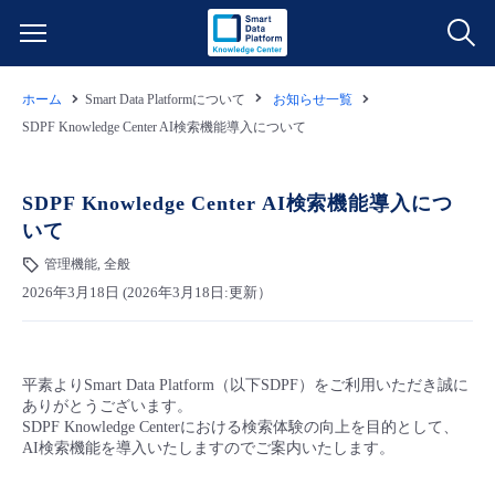
ホーム
Smart Data Platformについて
お知らせ一覧
サービス一覧
SDPF Knowledge Center AI検索機能導入について
データ利活用
よくある質問
SDPF Knowledge Center AI検索機能導入につ
いて
クラウド/サーバー
データ利活用
料金情報
管理機能, 全般
2026年3月18日 (2026年3月18日:更新）
ネットワーク
クラウド/サーバー
料金シミュレーター
ご利用開始ガイド
■ 管理機能
IoT
ネットワーク
データ利活用
ユースケース
平素よりSmart Data Platform（以下SDPF）をご利用いただき誠に
ありがとうございます。
- 管理機能
- バックアップ
モニタリング/監査
IoT
クラウド/サーバー
SDPF Knowledge Centerにおける検索体験の向上を目的として、
故障/メンテナンス情報
AI検索機能を導入いたしますのでご案内いたします。
- セキュリティ・監査
サポート
モニタリング/監査
ネットワーク
サービス稼働状況