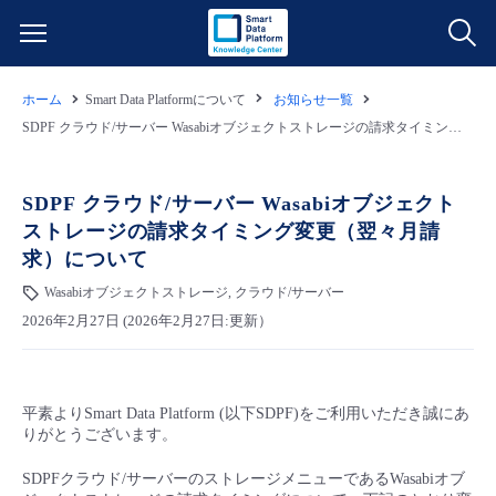
ホーム
Smart Data Platformについて
お知らせ一覧
サービス一覧
SDPF クラウド/サーバー Wasabiオブジェクトストレージの請求タイミング変更（翌々月請求）について
データ利活用
よくある質問
SDPF クラウド/サーバー Wasabiオブジェクト
ストレージの請求タイミング変更（翌々月請
クラウド/サーバー
データ利活用
料金情報
求）について
Wasabiオブジェクトストレージ, クラウド/サーバー
ネットワーク
クラウド/サーバー
料金シミュレーター
ご利用開始ガイド
2026年2月27日 (2026年2月27日:更新）
■ 管理機能
IoT
ネットワーク
データ利活用
ユースケース
平素よりSmart Data Platform (以下SDPF)をご利用いただき誠にあ
- 管理機能
- バックアップ
モニタリング/監査
IoT
クラウド/サーバー
故障/メンテナンス情報
りがとうございます。
SDPFクラウド/サーバーのストレージメニューであるWasabiオブ
- セキュリティ・監査
サポート
モニタリング/監査
ネットワーク
サービス稼働状況