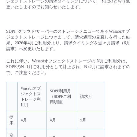
ジェクトストレージの請求タイミングについて、下記のとおり変
■ セットアップガイド
更いたしますのでお知らせいたします。
パートナー
- データと分析
管理機能
サポート
IoT
故障/メンテナンス履歴
- 新規お申し込み方法
販売パートナー向けプログラム
トレーニング/操作動画
SDPF クラウド/サーバーのストレージメニューであるWasabiオブ
- IoT
すべてのメニューを見る
管理機能
モニタリング/監査
メンテナンス予定
- 初期設定・確認
ジェクトストレージにつきまして、請求処理の見直しを行った結
果、2026年4月ご利用分より、請求タイミングを翌々月請求（6月
協業パートナー
脱炭素化
請求）へ変更いたします。
- マルチクラウド利用
すべてのメニューを見る
サポート
定期メンテナンス
- ユーザー機能の管理
これに伴い、Wasabiオブジェクトストレージの N月ご利用分は、
- リモートワーク
SDPFのN+1月ご利用分として計上され、N+2月に請求されますの
すべてのメニューを見る
- 登録情報の管理
で、ご注意ください。
- ITインフラストラクチャー
- APIリファレンス
Wasabiオブ
SDPF利用月
ジェクトス
（SDPFご利
請求月
トレージ利
- その他
用明細）
用月
■ 基本構築ガイド
従
4月
4月
5月
来
- クラウド / サーバー
変