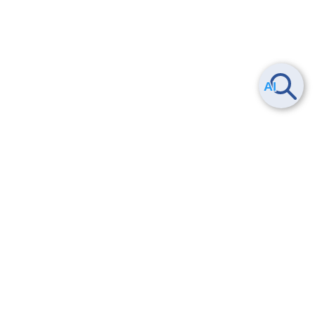
Smart Data Platform につい
ヘルプ
て
よくある質問
特長
お問い合わせ
サービス一覧
トレーニング/操作動画
ユースケース
導入事例
法的情報・信頼性
料金情報