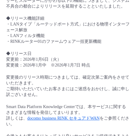
サービスルーターにかかわる以下の機能につきまして、システム
■ セットアップガイド
不具合の都合によりリリースを延期することといたしました。
パートナー
- データと分析
管理機能
サポート
IoT
故障/メンテナンス履歴
◆リリース機能詳細
- 新規お申し込み方法
・LANタイプ「ルーテッドポート方式」における物理インターフ
販売パートナー向けプログラム
ェース解放
トレーニング/操作動画
- IoT
すべてのメニューを見る
管理機能
モニタリング/監査
メンテナンス予定
・LANフィルタ機能
- 初期設定・確認
・RINKルーター01のファームウェア一括更新機能
協業パートナー
脱炭素化
- マルチクラウド利用
すべてのメニューを見る
サポート
定期メンテナンス
- ユーザー機能の管理
◆リリース日
変更前：2026年1月6日（火）
変更後：2026年1月中 ※2026年1月7日 時点
- リモートワーク
すべてのメニューを見る
- 登録情報の管理
変更後のリリース時期につきましては、確定次第ご案内をさせて
- ITインフラストラクチャー
いただきます。
- APIリファレンス
ご期待いただいていたお客さまにはご迷惑をおかけし、誠に申し
訳ございません。
- その他
Smart Data Platform Knowledge Centerでは、本サービスに関する
■ 基本構築ガイド
さまざまな情報を発信してまいります。
詳しくは、
docomo business RINK セキュアドWAN
をご参照くださ
い。
- クラウド / サーバー