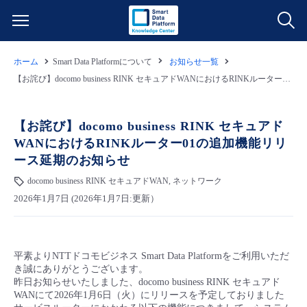
ホーム
Smart Data Platformについて
お知らせ一覧
サービス一覧
【お詫び】docomo business RINK セキュアドWANにおけるRINKルーター01の追加機能リリース延期のお知らせ
データ利活用
よくある質問
【お詫び】docomo business RINK セキュアド
WANにおけるRINKルーター01の追加機能リリ
クラウド/サーバー
データ利活用
料金情報
ース延期のお知らせ
docomo business RINK セキュアドWAN, ネットワーク
ネットワーク
クラウド/サーバー
料金シミュレーター
ご利用開始ガイド
2026年1月7日 (2026年1月7日:更新）
■ 管理機能
IoT
ネットワーク
データ利活用
ユースケース
平素よりNTT
ドコモビジネス
Smart Data Platformをご利用いただ
- 管理機能
- バックアップ
モニタリング/監査
IoT
クラウド/サーバー
故障/メンテナンス情報
き誠にありがとうございます。
昨日お知らせいたしました、docomo business RINK セキュアド
WANにて2026年1月6日（火）にリリースを予定しておりました
- セキュリティ・監査
サポート
モニタリング/監査
ネットワーク
サービス稼働状況