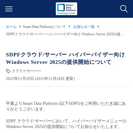
ホーム
Smart Data Platformについて
お知らせ一覧
サービス一覧
SDPFクラウド/サーバー ハイパーバイザー向け Windows Server 2025の提供開始について
データ利活用
よくある質問
SDPFクラウド/サーバー ハイパーバイザー向け
Windows Server 2025の提供開始について
クラウド/サーバー
データ利活用
料金情報
クラウド/サーバー
2025年11月26日 (2025年11月26日:更新）
ネットワーク
クラウド/サーバー
料金シミュレーター
ご利用開始ガイド
■ 管理機能
IoT
ネットワーク
データ利活用
ユースケース
平素よりSmart Data Platform (以下SDPF)をご利用いただき誠にあ
りがとうございます。
- 管理機能
- バックアップ
モニタリング/監査
IoT
クラウド/サーバー
故障/メンテナンス情報
SDPF クラウド/サーバーにおいて、ハイパーバイザーメニューの
Windows Server 2025の提供開始についてお知らせいたします。
- セキュリティ・監査
サポート
モニタリング/監査
ネットワーク
サービス稼働状況