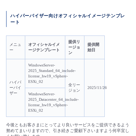
■ セットアップガイド
パートナー
- データと分析
ハイパーバイザー向けオフィシャルイメージテンプレ
管理機能
サポート
IoT
故障/メンテナンス履歴
- 新規お申し込み方法
ート
販売パートナー向けプログラム
トレーニング/操作動画
- IoT
すべてのメニューを見る
管理機能
モニタリング/監査
メンテナンス予定
- 初期設定・確認
提供リ
メニュ
オフィシャルイメ
提供開
協業パートナー
ージョ
脱炭素化
- マルチクラウド利用
ー
ージテンプレート
始日
すべてのメニューを見る
サポート
定期メンテナンス
ン
- ユーザー機能の管理
WindowsServer-
- リモートワーク
すべてのメニューを見る
- 登録情報の管理
2025_Standard_64_include-
license_hw19_vSphere-
ESXi_02
ハイパ
- ITインフラストラクチャー
全リー
- APIリファレンス
ーバイ
2025/11/26
ジョン
ザー
WindowsServer-
2025_Datacenter_64_include-
- その他
license_hw19_vSphere-
■ 基本構築ガイド
ESXi_02
今後ともお客さまにとってより良いサービスをご提供できるよう
- クラウド / サーバー
努めてまいりますので、引き続きご愛顧下さいますよう何卒宜し