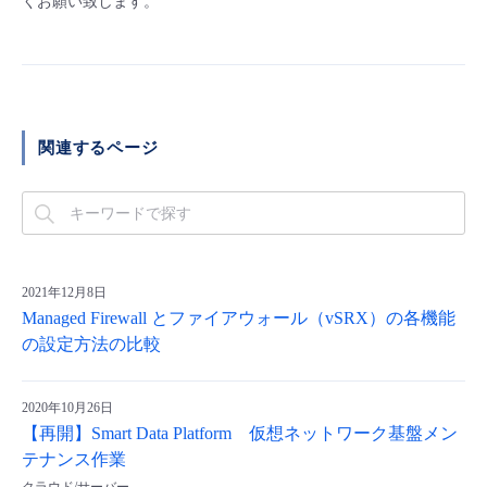
くお願い致します。
- Flexible InterConnect
- Flexible Remote Access
関連するページ
- vUTM2
2021年12月8日
Managed Firewall とファイアウォール（vSRX）の各機能
の設定方法の比較
2020年10月26日
【再開】Smart Data Platform 仮想ネットワーク基盤メン
テナンス作業