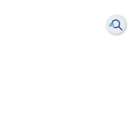
Smart Data Platform につい
ヘルプ
て
よくある質問
特長
お問い合わせ
サービス一覧
トレーニング/操作動画
ユースケース
導入事例
法的情報・信頼性
料金情報
サービス利用規約・SLA
お知らせ
セキュリティ&コンプライア