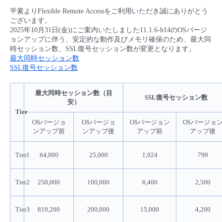
■ セットアップガイド
平素よりFlexible Remote Accessをご利用いただき誠にありがとう
ございます。
パートナー
- データと分析
管理機能
サポート
IoT
故障/メンテナンス履歴
2025年10月31日(金)にご案内いたしました11.1.6-h14のOSバージ
- 新規お申し込み方法
ョンアップに伴う、安定的な動作及びメモリ確保のため、最大同
販売パートナー向けプログラム
時セッション数、SSL復号セッション数が変更となります。
トレーニング/操作動画
- IoT
すべてのメニューを見る
管理機能
モニタリング/監査
メンテナンス予定
最大同時セッション数
- 初期設定・確認
SSL復号セッション数
協業パートナー
脱炭素化
- マルチクラウド利用
すべてのメニューを見る
サポート
定期メンテナンス
- ユーザー機能の管理
最大同時セッション数（目
SSL
復号セッション数
安）
- リモートワーク
Tier
すべてのメニューを見る
- 登録情報の管理
OSバージョ
OSバージョ
OSバージョン
OSバージョ
ンアップ前
ンアップ後
アップ前
アップ後
- ITインフラストラクチャー
- APIリファレンス
Tier1
64,000
25,000
1,024
799
- その他
■ 基本構築ガイド
Tier2
250,000
100,000
6,400
2,500
- クラウド / サーバー
Tier3
819,200
200,000
15,000
4,200