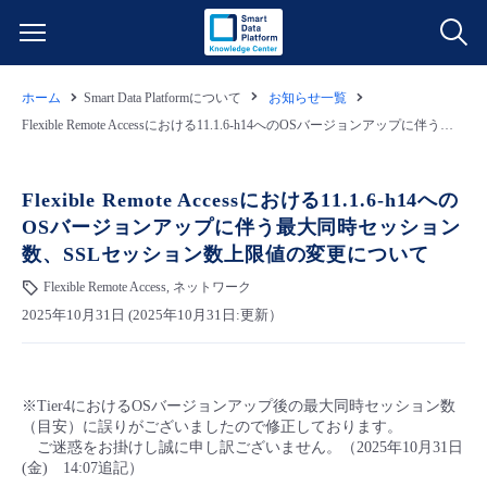
ホーム
Smart Data Platformについて
お知らせ一覧
サービス一覧
Flexible Remote Accessにおける11.1.6-h14へのOSバージョンアップに伴う最大同時セッション数、SSLセッション数上限値の変更について
データ利活用
よくある質問
Flexible Remote Accessにおける11.1.6-h14への
OSバージョンアップに伴う最大同時セッション
クラウド/サーバー
データ利活用
料金情報
数、SSLセッション数上限値の変更について
Flexible Remote Access, ネットワーク
ネットワーク
クラウド/サーバー
料金シミュレーター
ご利用開始ガイド
2025年10月31日 (2025年10月31日:更新）
■ 管理機能
IoT
ネットワーク
データ利活用
ユースケース
※Tier4におけるOSバージョンアップ後の最大同時セッション数
- 管理機能
- バックアップ
モニタリング/監査
IoT
クラウド/サーバー
故障/メンテナンス情報
（目安）に誤りがございましたので修正しております。
ご迷惑をお掛けし誠に申し訳ございません。（2025年10月31日
(金) 14:07追記）
- セキュリティ・監査
サポート
モニタリング/監査
ネットワーク
サービス稼働状況