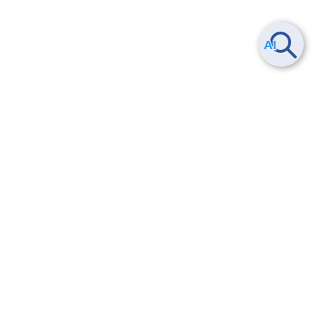
Smart Data Platform につい
ヘルプ
て
よくある質問
特長
お問い合わせ
サービス一覧
トレーニング/操作動画
ユースケース
導入事例
法的情報・信頼性
料金情報
サービス利用規約・SLA
お知らせ
セキュリティ&コンプライア
ンス