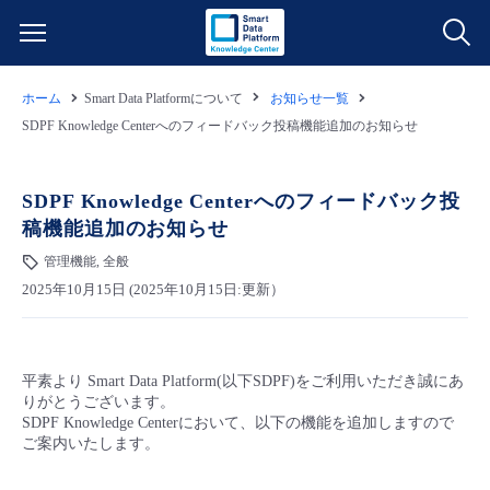
ホーム
Smart Data Platformについて
お知らせ一覧
サービス一覧
SDPF Knowledge Centerへのフィードバック投稿機能追加のお知らせ
データ利活用
よくある質問
SDPF Knowledge Centerへのフィードバック投
稿機能追加のお知らせ
クラウド/サーバー
データ利活用
料金情報
管理機能, 全般
2025年10月15日 (2025年10月15日:更新）
ネットワーク
クラウド/サーバー
料金シミュレーター
ご利用開始ガイド
■ 管理機能
IoT
ネットワーク
データ利活用
ユースケース
平素より Smart Data Platform(以下SDPF)をご利用いただき誠にあ
りがとうございます。
- 管理機能
- バックアップ
モニタリング/監査
IoT
クラウド/サーバー
SDPF Knowledge Centerにおいて、以下の機能を追加しますので
故障/メンテナンス情報
ご案内いたします。
- セキュリティ・監査
サポート
モニタリング/監査
ネットワーク
サービス稼働状況