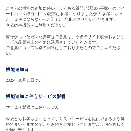
- Flexible InterConnect
こちらの機能の追加に伴い、よくある質問と既知の事象へのフィ
ードバック機能 【この記事は参考になりましたか？ 参考になっ
た／参考にならなかった】 は、廃止とさせていただきます。
- Flexible Remote Access
今後は本機能をご利用ください。
皆様からいただいた貴重なご意見は、今後のサイト改善およびサ
- vUTM2
ービス品質向上のために活用させていただきます。
ご意見について個別の回答はしておりませんのでご了承くださ
い。
機能追加日
2025年10月15日(水)
機能追加に伴うサービス影響
サービス影響はございません
今後ともお客さまにとってより良いサービスを提供できるよう努
めてまいりますので、引き続きご愛顧下さいますよう何卒宜しく
お願い致します。