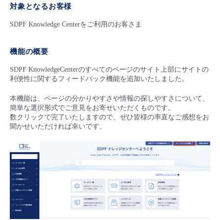
■ セットアップガイド
対象となるお客様
パートナー
- データと分析
SDPF Knowledge Centerをご利用のお客さま
管理機能
サポート
IoT
故障/メンテナンス履歴
- 新規お申し込み方法
販売パートナー向けプログラム
トレーニング/操作動画
- IoT
機能の概要
すべてのメニューを見る
管理機能
モニタリング/監査
メンテナンス予定
- 初期設定・確認
SDPF KnowledgeCenterのすべてのページのサイト上部にサイトの
協業パートナー
脱炭素化
- マルチクラウド利用
利便性に関するフィードバック機能を追加いたしました。
すべてのメニューを見る
サポート
定期メンテナンス
- ユーザー機能の管理
本機能は、ページの分かりやすさや情報の探しやすさについて、
- リモートワーク
簡単な選択形式でご意見をお寄せいただくものです。
すべてのメニューを見る
- 登録情報の管理
数クリックで完了いたしますので、ぜひ皆様の率直なご感想をお
聞かせいただければ幸いです。
- ITインフラストラクチャー
- APIリファレンス
- その他
■ 基本構築ガイド
- クラウド / サーバー