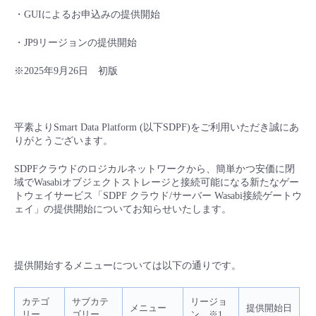
■ セットアップガイド
・GUIによるお申込みの提供開始
パートナー
- データと分析
管理機能
サポート
IoT
故障/メンテナンス履歴
・JP9リージョンの提供開始
- 新規お申し込み方法
販売パートナー向けプログラム
トレーニング/操作動画
※2025年9月26日 初版
- IoT
すべてのメニューを見る
管理機能
モニタリング/監査
メンテナンス予定
- 初期設定・確認
協業パートナー
脱炭素化
- マルチクラウド利用
すべてのメニューを見る
サポート
定期メンテナンス
- ユーザー機能の管理
平素よりSmart Data Platform (以下SDPF)をご利用いただき誠にあ
りがとうございます。
- リモートワーク
すべてのメニューを見る
- 登録情報の管理
SDPFクラウドのロジカルネットワークから、簡単かつ安価に閉
域でWasabiオブジェクトストレージと接続可能になる新たなゲー
- ITインフラストラクチャー
トウェイサービス「SDPF クラウド/サーバー Wasabi接続ゲートウ
- APIリファレンス
ェイ」の提供開始についてお知らせいたします。
- その他
■ 基本構築ガイド
提供開始するメニューについては以下の通りです。
- クラウド / サーバー
カテゴ
サブカテ
リージョ
メニュー
提供開始日
リー
ゴリー
ン ※1