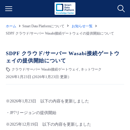
ホーム
Smart Data Platformについて
お知らせ一覧
サービス一覧
SDPF クラウド/サーバー Wasabi接続ゲートウェイの提供開始について
データ利活用
よくある質問
SDPF クラウド/サーバー Wasabi接続ゲートウ
ェイの提供開始について
クラウド/サーバー
データ利活用
料金情報
クラウド/サーバー Wasabi接続ゲートウェイ, ネットワーク
2026年1月23日 (2026年1月23日:更新）
ネットワーク
クラウド/サーバー
料金シミュレーター
ご利用開始ガイド
■ 管理機能
IoT
ネットワーク
データ利活用
ユースケース
※2026年1月23日 以下の内容を更新しました
- 管理機能
- バックアップ
モニタリング/監査
IoT
クラウド/サーバー
・JP7リージョンの提供開始
故障/メンテナンス情報
※2025年12月19日 以下の内容を更新しました
- セキュリティ・監査
サポート
モニタリング/監査
ネットワーク
サービス稼働状況