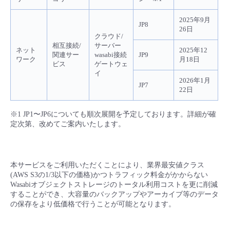
- Flexible InterConnect
2025年9月
JP8
26日
クラウド/
- Flexible Remote Access
相互接続/
サーバー
ネット
2025年12
関連サー
wasabi接続
JP9
ワーク
月18日
ビス
ゲートウェ
- vUTM2
イ
2026年1月
JP7
22日
※1 JP1〜JP6についても順次展開を予定しております。詳細が確
定次第、改めてご案内いたします。
本サービスをご利用いただくことにより、業界最安値クラス
(AWS S3の1/3以下の価格)かつトラフィック料金がかからない
Wasabiオブジェクトストレージのトータル利用コストを更に削減
することができ、大容量のバックアップやアーカイブ等のデータ
の保存をより低価格で行うことが可能となります。