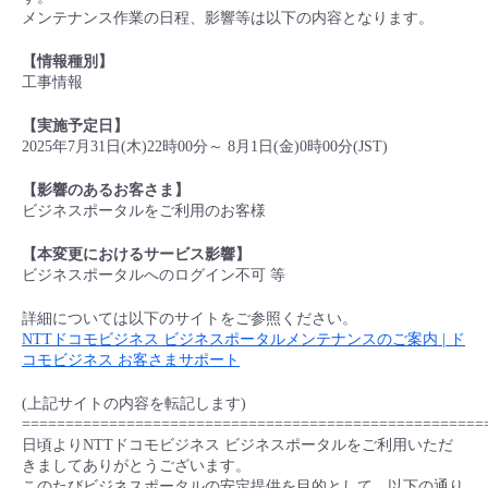
■ セットアップガイド
メンテナンス作業の日程、影響等は以下の内容となります。
パートナー
- データと分析
管理機能
サポート
IoT
故障/メンテナンス履歴
【
情報種別
】
- 新規お申し込み方法
工事情報
販売パートナー向けプログラム
トレーニング/操作動画
- IoT
すべてのメニューを見る
管理機能
モニタリング/監査
メンテナンス予定
【
実施予定日
】
- 初期設定・確認
2025年7月31日(木)22時00分～ 8月1日(金)0時00分(JST)
協業パートナー
脱炭素化
- マルチクラウド利用
すべてのメニューを見る
サポート
定期メンテナンス
【
影響のあるお客さま
】
- ユーザー機能の管理
ビジネスポータルをご利用のお客様
- リモートワーク
すべてのメニューを見る
- 登録情報の管理
【
本変更におけるサービス影響
】
ビジネスポータルへのログイン不可 等
- ITインフラストラクチャー
- APIリファレンス
詳細については以下のサイトをご参照ください。
NTTドコモビジネス ビジネスポータルメンテナンスのご案内 | ド
- その他
コモビジネス お客さまサポート
■ 基本構築ガイド
(上記サイトの内容を転記します)
=====================================================
日頃よりNTTドコモビジネス ビジネスポータルをご利用いただ
- クラウド / サーバー
きましてありがとうございます。
このたびビジネスポータルの安定提供を目的として、以下の通り