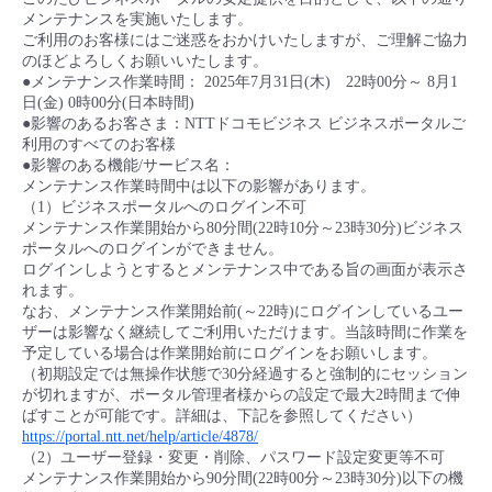
メンテナンスを実施いたします。
- Flexible InterConnect
ご利用のお客様にはご迷惑をおかけいたしますが、ご理解ご協力
のほどよろしくお願いいたします。
●メンテナンス作業時間： 2025年7月31日(木) 22時00分～ 8月1
- Flexible Remote Access
日(金) 0時00分(日本時間)
●影響のあるお客さま：NTTドコモビジネス ビジネスポータルご
利用のすべてのお客様
- vUTM2
●影響のある機能/サービス名：
メンテナンス作業時間中は以下の影響があります。
（1）ビジネスポータルへのログイン不可
メンテナンス作業開始から80分間(22時10分～23時30分)ビジネス
ポータルへのログインができません。
ログインしようとするとメンテナンス中である旨の画面が表示さ
れます。
なお、メンテナンス作業開始前(～22時)にログインしているユー
ザーは影響なく継続してご利用いただけます。当該時間に作業を
予定している場合は作業開始前にログインをお願いします。
（初期設定では無操作状態で30分経過すると強制的にセッション
が切れますが、ポータル管理者様からの設定で最大2時間まで伸
ばすことが可能です。詳細は、下記を参照してください）
https://portal.ntt.net/help/article/4878/
（2）ユーザー登録・変更・削除、パスワード設定変更等不可
メンテナンス作業開始から90分間(22時00分～23時30分)以下の機