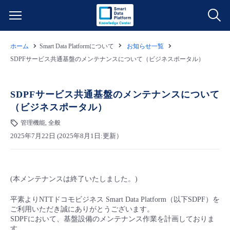
ホーム
Smart Data Platformについて
お知らせ一覧
サービス一覧
SDPFサービス共通基盤のメンテナンスについて（ビジネスポータル）
データ利活用
よくある質問
SDPFサービス共通基盤のメンテナンスについて
（ビジネスポータル）
クラウド/サーバー
データ利活用
料金情報
管理機能, 全般
2025年7月22日 (2025年8月1日:更新）
ネットワーク
クラウド/サーバー
料金シミュレーター
ご利用開始ガイド
■ 管理機能
IoT
ネットワーク
データ利活用
ユースケース
(本メンテナンスは終了いたしました。)
- 管理機能
- バックアップ
モニタリング/監査
IoT
クラウド/サーバー
平素よりNTTドコモビジネス Smart Data Platform（以下SDPF）を
故障/メンテナンス情報
ご利用いただき誠にありがとうございます。
SDPFにおいて、基盤設備のメンテナンス作業を計画しておりま
- セキュリティ・監査
サポート
モニタリング/監査
ネットワーク
サービス稼働状況
す。