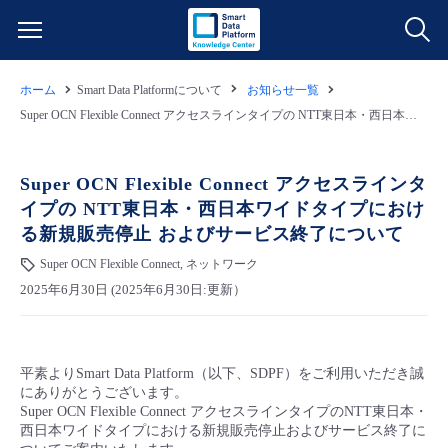
ホーム
Smart Data Platformについて
お知らせ一覧
サービス一覧
Super OCN Flexible Connect アクセスラインタイプの NTT東日本・西日本ワイドタイプにおける新規販売停止 およびサービス終了について
データ利活用
よくある質問
Super OCN Flexible Connect アクセスラインタ
イプの NTT東日本・西日本ワイドタイプにおけ
クラウド/サーバー
データ利活用
料金情報
る新規販売停止 およびサービス終了について
Super OCN Flexible Connect, ネットワーク
ネットワーク
クラウド/サーバー
料金シミュレーター
ご利用開始ガイド
2025年6月30日 (2025年6月30日:更新）
■ 管理機能
IoT
ネットワーク
データ利活用
ユースケース
平素よりSmart Data Platform（以下、SDPF）をご利用いただき誠
- 管理機能
- バックアップ
モニタリング/監査
IoT
クラウド/サーバー
故障/メンテナンス情報
にありがとうございます。
Super OCN Flexible Connect アクセスラインタイプのNTT東日本・
西日本ワイドタイプにおける新規販売停止およびサービス終了に
- セキュリティ・監査
サポート
モニタリング/監査
ネットワーク
サービス稼働状況