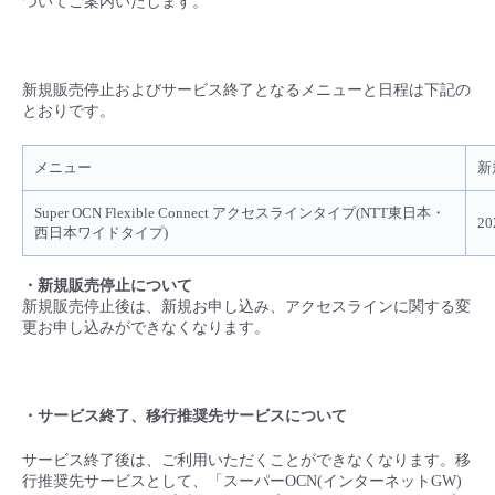
ついてご案内いたします。
■ セットアップガイド
パートナー
- データと分析
管理機能
サポート
IoT
故障/メンテナンス履歴
- 新規お申し込み方法
新規販売停止およびサービス終了となるメニューと日程は下記の
販売パートナー向けプログラム
トレーニング/操作動画
とおりです。
- IoT
すべてのメニューを見る
管理機能
モニタリング/監査
メンテナンス予定
- 初期設定・確認
メニュー
新
協業パートナー
脱炭素化
- マルチクラウド利用
すべてのメニューを見る
サポート
定期メンテナンス
- ユーザー機能の管理
Super OCN Flexible Connect アクセスラインタイプ(NTT東日本・
2
西日本ワイドタイプ)
- リモートワーク
すべてのメニューを見る
- 登録情報の管理
・新規販売
停止
について
- ITインフラストラクチャー
新規販売停止後は、新規お申し込み、アクセスラインに関する変
- APIリファレンス
更お申し込みができなくなります。
- その他
■ 基本構築ガイド
・
サービス終了、
移行推奨先サービス
について
サービス終了後は、ご利用いただくことができなくなります。移
- クラウド / サーバー
行推奨先サービスとして、「スーパーOCN(インターネットGW)