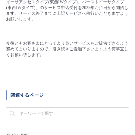
イーサアクセスタイプ(東西IWタイプ)、バーストイーサタイプ
(東西IWタイプ)」のサービス申込受付を2025年7月1日から開始し
- Flexible InterConnect
ます。サービス終了までに上記サービスへ移行いただきますよう
お願いします。
- Flexible Remote Access
- vUTM2
今後ともお客さまにとってより良いサービスをご提供できるよう
努めてまいりますので、引き続きご愛顧下さいますよう何卒宜し
くお願い致します。
関連するページ