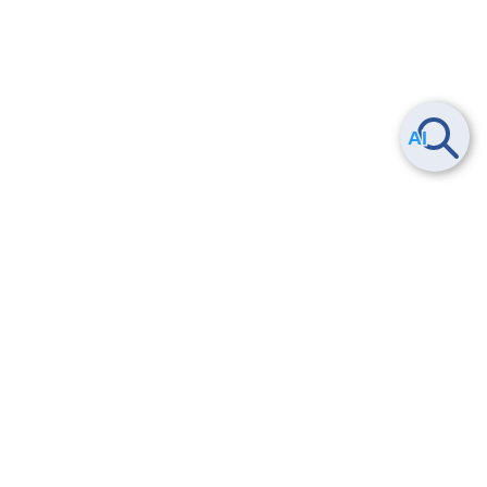
Smart Data Platform につい
ヘルプ
て
よくある質問
特長
お問い合わせ
サービス一覧
トレーニング/操作動画
ユースケース
導入事例
法的情報・信頼性