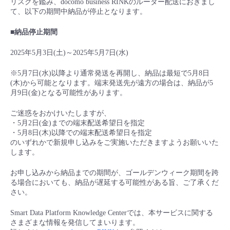
リスクを鑑み、
docomo business RINK
のルーター配送におきまし
■ セットアップガイド
て、以下の期間中納品が
停止となります。
パートナー
- データと分析
管理機能
サポート
IoT
故障/メンテナンス履歴
■納品停止期間
- 新規お申し込み方法
販売パートナー向けプログラム
トレーニング/操作動画
2025年5月
3
日(土)～2025年5月
7
日
(
水
)
- IoT
すべてのメニューを見る
管理機能
モニタリング/監査
メンテナンス予定
- 初期設定・確認
※5月7日(水)以降
より通常発送を再開し、納品は最短で
5
月
8
日
協業パートナー
脱炭素化
- マルチクラウド利用
(
木
)
から可能となります。端末発送先が遠方の場合は、納品が
5
すべてのメニューを見る
サポート
定期メンテナンス
- ユーザー機能の管理
月
9
日
(
金
)
となる可能性があります。
- リモートワーク
ご迷惑をおかけいたしますが、
すべてのメニューを見る
- 登録情報の管理
・
5
月
2
日
(
金
)
までの端末配送希望日を指定
・5月8日(木)以降での
端末配送希望日を指定
- ITインフラストラクチャー
のいずれかで新規申し込みをご実施いただきますようお願いいた
- APIリファレンス
します。
- その他
お申し込みから納品までの期間が、ゴールデンウィーク期間を跨
る場合においても、納品が遅延する可能性がある旨、ご了承くだ
■ 基本構築ガイド
さい。
Smart Data Platform Knowledge Centerでは、本サービスに関する
- クラウド / サーバー
さまざまな情報を発信してまいります。