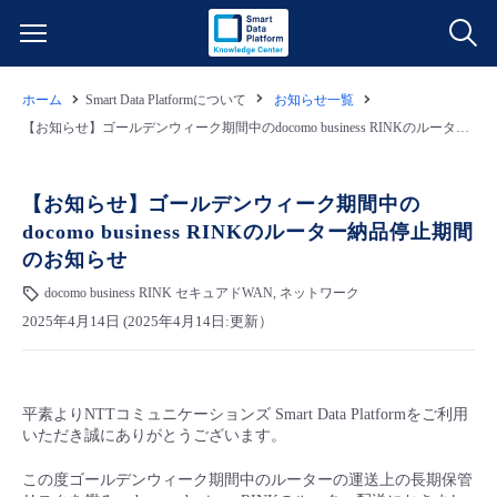
ホーム
Smart Data Platformについて
お知らせ一覧
サービス一覧
【お知らせ】ゴールデンウィーク期間中のdocomo business RINKのルーター納品停止期間のお知らせ
データ利活用
よくある質問
【お知らせ】ゴールデンウィーク期間中の
docomo business RINKのルーター納品停止期間
クラウド/サーバー
データ利活用
料金情報
のお知らせ
docomo business RINK セキュアドWAN, ネットワーク
ネットワーク
クラウド/サーバー
料金シミュレーター
ご利用開始ガイド
2025年4月14日 (2025年4月14日:更新）
■ 管理機能
IoT
ネットワーク
データ利活用
ユースケース
平素よりNTTコミュニケーションズ Smart Data Platformをご利用
- 管理機能
- バックアップ
モニタリング/監査
IoT
クラウド/サーバー
故障/メンテナンス情報
いただき誠にありがとうございます。
この度ゴールデンウィーク期間中のルーターの運送上の長期保管
- セキュリティ・監査
サポート
モニタリング/監査
ネットワーク
サービス稼働状況