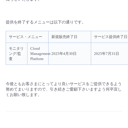
■ セットアップガイド
パートナー
- データと分析
管理機能
サポート
IoT
故障/メンテナンス履歴
- 新規お申し込み方法
提供を終了するメニューは以下の通りです。
販売パートナー向けプログラム
トレーニング/操作動画
- IoT
すべてのメニューを見る
管理機能
モニタリング/監査
メンテナンス予定
- 初期設定・確認
サービス・メニュー
新規販売終了日
サービス提供終了日
協業パートナー
脱炭素化
- マルチクラウド利用
すべてのメニューを見る
サポート
定期メンテナンス
モニタリ
Cloud
- ユーザー機能の管理
ング/監
Management
2025年4月30日
2025年7月31日
査
Platform
- リモートワーク
すべてのメニューを見る
- 登録情報の管理
- ITインフラストラクチャー
- APIリファレンス
今後ともお客さまにとってより良いサービスをご提供できるよう
努めてまいりますので、引き続きご愛顧下さいますよう何卒宜し
- その他
くお願い致します。
■ 基本構築ガイド
- クラウド / サーバー