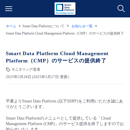
ホーム
Smart Data Platformについて
お知らせ一覧
サービス一覧
Smart Data Platform Cloud Management Platform（CMP）のサービスの提供終了
データ利活用
よくある質問
Smart Data Platform Cloud Management
Platform（CMP）のサービスの提供終了
クラウド/サーバー
データ利活用
料金情報
モニタリング/監査
2025年3月28日 (2025年3月27日:更新）
ネットワーク
クラウド/サーバー
料金シミュレーター
ご利用開始ガイド
■ 管理機能
IoT
ネットワーク
データ利活用
ユースケース
平素よりSmart Data Platform (以下SDPF)をご利用いただき誠にあ
りがとうございます。
- 管理機能
- バックアップ
モニタリング/監査
IoT
クラウド/サーバー
故障/メンテナンス情報
Smart Data Platformのメニューとして提供している「Cloud
Management Platform (CMP)」のサービス提供を終了しますのでお
- セキュリティ・監査
サポート
モニタリング/監査
ネットワーク
サービス稼働状況
知らせいたします。