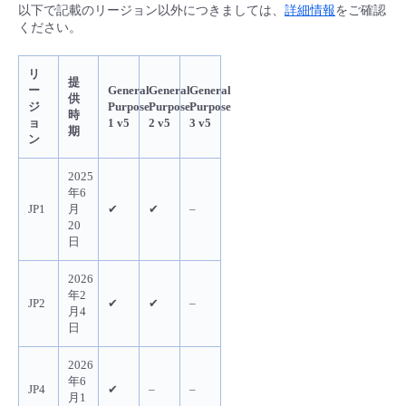
以下で記載のリージョン以外につきましては、
詳細情報
をご確認
ください。
リ
提
ー
General
General
General
供
ジ
Purpose
Purpose
Purpose
時
ョ
1 v5
2 v5
3 v5
期
ン
2025
年6
JP1
月
✔
✔
–
20
日
2026
年2
JP2
✔
✔
–
月4
日
2026
年6
JP4
✔
–
–
月1