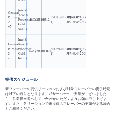
Intel®
General
Xeon®
Purpose
SSD2x480GB(RAID
JP1~6:4*10G
Processor
48C(2P|24)
2.00
512
✔
2
1)
JP7~9:4*25G
Gold
v5
5418Y
Intel®
General
Xeon®
Purpose
Processor
SSD2x480GB(RAID
JP1~6:4*10G
64C(2P|32)
2.00
1024
✔
3
Gold
1)
JP7~9:4*25G
v5
6438Y
＋
提供スケジュール
新フレーバーの提供リージョンおよび対象フレーバーの提供時期
は以下の通りとなります。v5サーバーのご要望がございました
ら、営業担当者へお問い合わせいただくようお願い申し上げま
す。また、各リージョンで未提供のフレーバーの要望がある場合
もご相談ください。