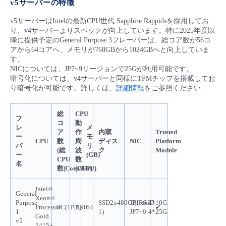
v5サーバーの特徴
v5サーバーはIntelの最新CPU世代 Sapphire Rappidsを採用してお
り、v4サーバーよりスペックが向上しています。特に2025年度以
降に提供予定のGeneral Purpose 3フレーバーは、総コア数が56コ
アから64コアへ、メモリが768GBから1024GBへと向上していま
す。
NICについては、JP7~9リージョンで25Gが利用可能です。
暗号化については、v4サーバーと同様にTPMチップを搭載してお
り暗号化が可能です。詳しくは、
詳細情報
をご参照ください
総
CPU
フ
コ
動
レ
メ
ア
作
内蔵
Trusted
ー
モ
CPU
数
周
ディス
NIC
Platform
バ
リ
(総
波
ク
Module
ー
(GB)
CPU
数
名
数|Core/CPU)
(GHz)
Intel®
General
Xeon®
Purpose
SSD2x480GB(RAID
JP1~6:4*10G
Processor
8C(1P|8)
2.90
64
✔
1
1)
JP7~9:4*25G
Gold
v5
5415+