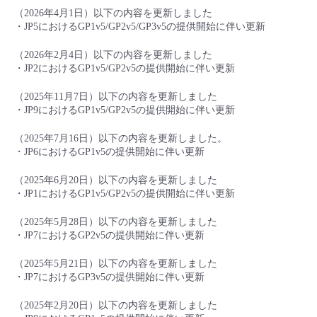
■ セットアップガイド
（2026年4月1日）以下の内容を更新しました
・JP5におけるGP1v5/GP2v5/GP3v5の提供開始に伴い更新
パートナー
- データと分析
管理機能
サポート
IoT
故障/メンテナンス履歴
- 新規お申し込み方法
（2026年2月4日）以下の内容を更新しました
販売パートナー向けプログラム
・JP2におけるGP1v5/GP2v5の提供開始に伴い更新
トレーニング/操作動画
- IoT
すべてのメニューを見る
管理機能
モニタリング/監査
メンテナンス予定
- 初期設定・確認
（2025年11月7日）以下の内容を更新しました
協業パートナー
・JP9におけるGP1v5/GP2v5の提供開始に伴い更新
脱炭素化
- マルチクラウド利用
すべてのメニューを見る
サポート
定期メンテナンス
- ユーザー機能の管理
（2025年7月16日）以下の内容を更新しました。
・JP6におけるGP1v5の提供開始に伴い更新
- リモートワーク
すべてのメニューを見る
- 登録情報の管理
（2025年6月20日）以下の内容を更新しました
- ITインフラストラクチャー
・JP1におけるGP1v5/GP2v5の提供開始に伴い更新
- APIリファレンス
（2025年5月28日）以下の内容を更新しました
- その他
・JP7におけるGP2v5の提供開始に伴い更新
■ 基本構築ガイド
（2025年5月21日）以下の内容を更新しました
・JP7におけるGP3v5の提供開始に伴い更新
- クラウド / サーバー
（2025年2月20日）以下の内容を更新しました