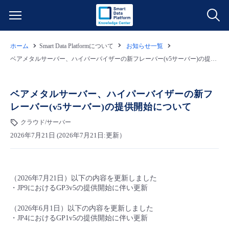
ホーム
Smart Data Platformについて
お知らせ一覧
サービス一覧
ベアメタルサーバー、ハイパーバイザーの新フレーバー(v5サーバー)の提供開始について
データ利活用
よくある質問
ベアメタルサーバー、ハイパーバイザーの新フ
レーバー(v5サーバー)の提供開始について
クラウド/サーバー
データ利活用
料金情報
クラウド/サーバー
2026年7月21日 (2026年7月21日:更新）
ネットワーク
クラウド/サーバー
料金シミュレーター
ご利用開始ガイド
■ 管理機能
IoT
ネットワーク
データ利活用
ユースケース
（2026年7月21日）以下の内容を更新しました
・JP9におけるGP3v5の提供開始に伴い更新
- 管理機能
- バックアップ
モニタリング/監査
IoT
クラウド/サーバー
故障/メンテナンス情報
（2026年6月1日）以下の内容を更新しました
・JP4におけるGP1v5の提供開始に伴い更新
- セキュリティ・監査
サポート
モニタリング/監査
ネットワーク
サービス稼働状況