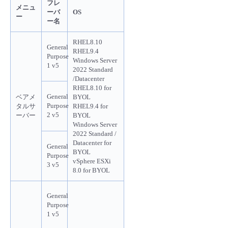
フレ
メニュ
ーバ
OS
ー
ー名
RHEL8.10
General
RHEL9.4
Purpose
Windows Server
1 v5
2022 Standard
/Datacenter
RHEL8.10 for
General
ベアメ
BYOL
Purpose
タルサ
RHEL9.4 for
2 v5
ーバー
BYOL
Windows Server
2022 Standard /
Datacenter for
General
BYOL
Purpose
vSphere ESXi
3 v5
8.0 for BYOL
General
Purpose
1 v5