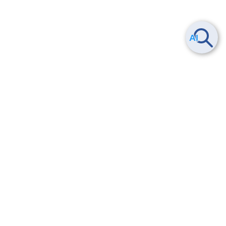
Smart Data Platform につい
ヘルプ
て
よくある質問
特長
お問い合わせ
サービス一覧
トレーニング/操作動画
ユースケース
導入事例
法的情報・信頼性
料金情報
サービス利用規約・SLA
お知らせ
セキュリティ&コンプライア