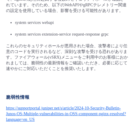
■ セットアップガイド
れています。そのため、以下のWebAPIやgRPCテレメトリー関連
の設定を使用している場合、影響を受ける可能性があります。
パートナー
- データと分析
管理機能
サポート
IoT
故障/メンテナンス履歴
- 新規お申し込み方法
system services webapi
販売パートナー向けプログラム
トレーニング/操作動画
- IoT
すべてのメニューを見る
管理機能
モニタリング/監査
メンテナンス予定
system services extension-service request-response grpc
- 初期設定・確認
協業パートナー
これらのセキュリティホールが悪用された場合、攻撃者により任
脱炭素化
- マルチクラウド利用
すべてのメニューを見る
サポート
定期メンテナンス
意のコードを実行されるなど、深刻な攻撃を受ける恐れがありま
- ユーザー機能の管理
す。ファイアウォール(vSRX)メニューをご利用中のお客様におか
れましては、脆弱性の最新情報をご確認いただき、必要に応じて
- リモートワーク
すべてのメニューを見る
速やかにご対応いただくことを推奨いたします。
- 登録情報の管理
- ITインフラストラクチャー
- APIリファレンス
脆弱性情報
- その他
https://supportportal.juniper.net/s/article/2024-10-Security-Bulletin-
■ 基本構築ガイド
Junos-OS-Multiple-vulnerabilities-in-OSS-component-nginx-resolved?
language=en_US
- クラウド / サーバー