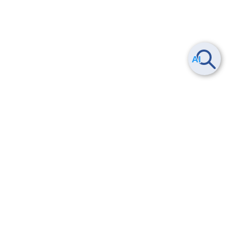
Smart Data Platform につい
ヘルプ
て
よくある質問
特長
お問い合わせ
サービス一覧
トレーニング/操作動画
ユースケース
導入事例
法的情報・信頼性
料金情報
サービス利用規約・SLA