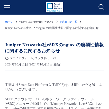
ホーム
Smart Data Platformについて
お知らせ一覧
サービス一覧
Juniper Networks社vSRXのnginx の脆弱性情報に関するに関するお知らせ
データ利活用
よくある質問
Juniper Networks社vSRXのnginx の脆弱性情報
に関するに関するお知らせ
クラウド/サーバー
データ利活用
料金情報
ファイアウォール, クラウド/サーバー
2024年10月11日 (2024年10月11日:更新）
ネットワーク
クラウド/サーバー
料金シミュレーター
ご利用開始ガイド
■ 管理機能
IoT
ネットワーク
データ利活用
ユースケース
平素よりSmart Data Platform(以下SDPF)をご利用いただき誠にあ
りがとうございます。
- 管理機能
- バックアップ
モニタリング/監査
IoT
クラウド/サーバー
故障/メンテナンス情報
SDPF クラウド/サーバーのネットワーク ファイアウォール
(vSRX)メニューで提供しているJuniper Networks社のvSRXにおい
- セキュリティ・監査
サポート
モニタリング/監査
ネットワーク
サービス稼働状況
て、nginxの処理に起因する複数のセキュリティホールが確認さ