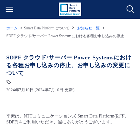
ホーム
Smart Data Platformについて
お知らせ一覧
サービス一覧
SDPF クラウド/サーバー Power Systemsにおける各種お申し込みの停止、お申し込みの変更について
データ利活用
よくある質問
SDPF クラウド/サーバー Power Systemsにおけ
る各種お申し込みの停止、お申し込みの変更に
クラウド/サーバー
データ利活用
料金情報
ついて
ネットワーク
クラウド/サーバー
料金シミュレーター
ご利用開始ガイド
2024年7月10日 (2024年7月10日:更新）
■ 管理機能
IoT
ネットワーク
データ利活用
ユースケース
平素は、NTTコミュニケーションズ Smart Data Platform(以下、
- 管理機能
- バックアップ
モニタリング/監査
IoT
クラウド/サーバー
SDPF)をご利用いただき、誠にありがとうございます。
故障/メンテナンス情報
- セキュリティ・監査
サポート
モニタリング/監査
ネットワーク
サービス稼働状況