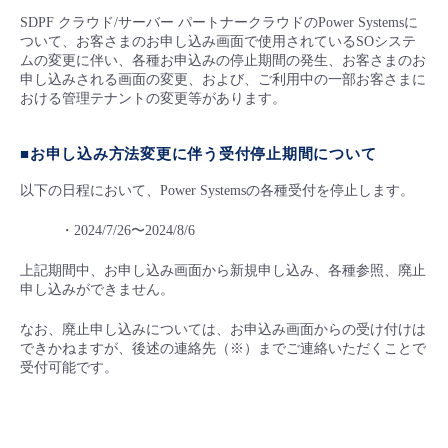
■ セットアップガイド
SDPF クラウド/サーバー パートナークラウドのPower Systemsに
ついて、お客さまのお申し込み画面で使用されているSOシステ
パートナー
- データと分析
管理機能
サポート
IoT
故障/メンテナンス履歴
ムの変更に伴い、各種お申込みの停止期間の発生、お客さまのお
- 新規お申し込み方法
申し込みされる画面の変更、および、ご利用中の一部お客さまに
販売パートナー向けプログラム
おける管理テナントの変更等があります。
トレーニング/操作動画
- IoT
すべてのメニューを見る
管理機能
モニタリング/監査
メンテナンス予定
- 初期設定・確認
協業パートナー
■お申し込み方法変更に伴う受付停止期間について
脱炭素化
- マルチクラウド利用
すべてのメニューを見る
サポート
定期メンテナンス
- ユーザー機能の管理
以下の日程において、Power Systemsの各種受付を停止します。
- リモートワーク
すべてのメニューを見る
・2024/7/26〜2024/8/6
- 登録情報の管理
上記期間中、お申し込み画面から新規申し込み、各種参照、廃止
- ITインフラストラクチャー
- APIリファレンス
申し込みができません。
- その他
なお、廃止申し込みについては、お申込み画面からの受け付けは
できかねますが、後述の連絡先（※）までご連絡いただくことで
■ 基本構築ガイド
受付可能です。
- クラウド / サーバー