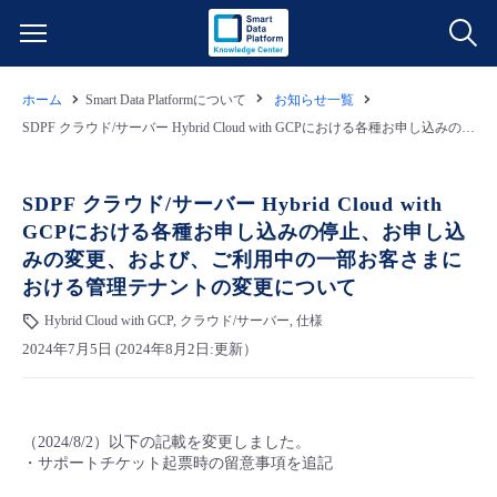
ホーム
Smart Data Platformについて
お知らせ一覧
サービス一覧
SDPF クラウド/サーバー Hybrid Cloud with GCPにおける各種お申し込みの停止、お申し込みの変更、および、ご利用中の一部お客さまにおける管理テナントの変更について
データ利活用
よくある質問
SDPF クラウド/サーバー Hybrid Cloud with
GCPにおける各種お申し込みの停止、お申し込
クラウド/サーバー
データ利活用
料金情報
みの変更、および、ご利用中の一部お客さまに
おける管理テナントの変更について
ネットワーク
クラウド/サーバー
料金シミュレーター
ご利用開始ガイド
Hybrid Cloud with GCP, クラウド/サーバー, 仕様
2024年7月5日 (2024年8月2日:更新）
■ 管理機能
IoT
ネットワーク
データ利活用
ユースケース
- 管理機能
- バックアップ
モニタリング/監査
IoT
クラウド/サーバー
故障/メンテナンス情報
（2024/8/2）以下の記載を変更しました。
・サポートチケット起票時の留意事項を追記
- セキュリティ・監査
サポート
モニタリング/監査
ネットワーク
サービス稼働状況