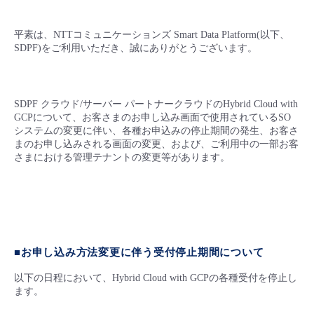
■ セットアップガイド
パートナー
- データと分析
平素は、NTTコミュニケーションズ Smart Data Platform(以下、
管理機能
サポート
IoT
故障/メンテナンス履歴
- 新規お申し込み方法
SDPF)をご利用いただき、誠にありがとうございます。
販売パートナー向けプログラム
トレーニング/操作動画
- IoT
すべてのメニューを見る
管理機能
モニタリング/監査
メンテナンス予定
- 初期設定・確認
SDPF クラウド/サーバー パートナークラウドのHybrid Cloud with
協業パートナー
脱炭素化
- マルチクラウド利用
GCPについて、お客さまのお申し込み画面で使用されているSO
すべてのメニューを見る
サポート
定期メンテナンス
- ユーザー機能の管理
システムの変更に伴い、各種お申込みの停止期間の発生、お客さ
まのお申し込みされる画面の変更、および、ご利用中の一部お客
- リモートワーク
さまにおける管理テナントの変更等があります。
すべてのメニューを見る
- 登録情報の管理
- ITインフラストラクチャー
- APIリファレンス
- その他
■お申し込み方法変更に伴う受付停止期間について
■ 基本構築ガイド
以下の日程において、Hybrid Cloud with GCPの各種受付を停止し
ます。
- クラウド / サーバー