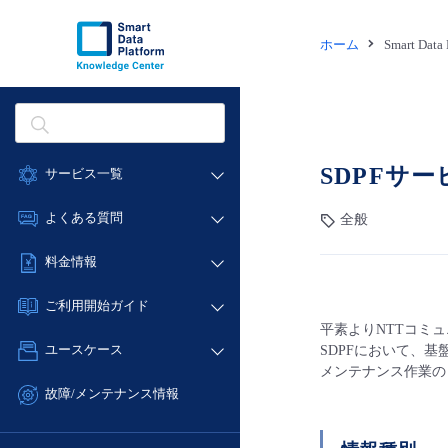
ホーム
Smart Dat
SDPFサ
サービス一覧
データ利活用
よくある質問
全般
クラウド/サーバー
データ利活用
料金情報
ネットワーク
クラウド/サーバー
料金シミュレーター
IoT
ご利用開始ガイド
ネットワーク
データ利活用
平素よりNTTコミュニ
モニタリング/監査
■ 管理機能
IoT
ユースケース
SDPFにおいて、
クラウド/サーバー
サポート
- 管理機能
メンテナンス作業の
モニタリング/監査
- バックアップ
ネットワーク
管理機能
故障/メンテナンス情報
サポート
- セキュリティ・監査
■ セットアップガイド
IoT
すべてのメニューを見る
サービス稼働状況
管理機能
- データと分析
- 新規お申し込み方法