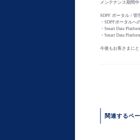
メンテナンス期間中
SDPF ポータル / 管理
・SDPFポータルへ
・Smart Data Pl
・Smart Data 
今後もお客さまにと
関連するペ