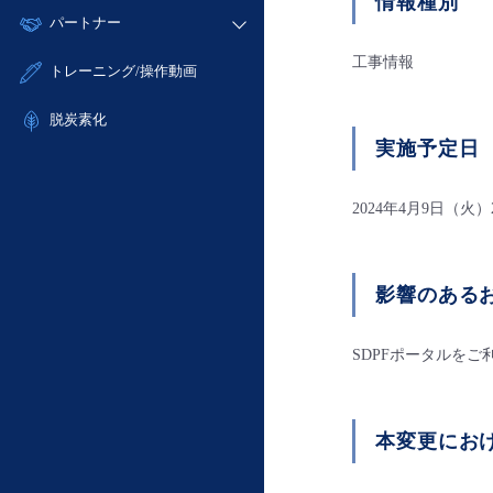
情報種別
モニタリング/監査
故障/メンテナンス履歴
すべてのメニューを見る
パートナー
- IoT
- 初期設定・確認
サポート
メンテナンス予定
- マルチクラウド利用
- ユーザー機能の管理
工事情報
販売パートナー向けプログラム
すべてのメニューを見る
トレーニング/操作動画
定期メンテナンス
- リモートワーク
- 登録情報の管理
協業パートナー
- ITインフラストラクチャー
脱炭素化
- APIリファレンス
実施予定日
- その他
■ 基本構築ガイド
- クラウド / サーバー
2024年4月9日（火）
- Flexible InterConnect
- Flexible Remote Access
影響のあるお
- vUTM2
SDPFポータルをご
本変更にお