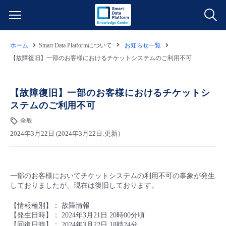
ホーム
Smart Data Platformについて
お知らせ一覧
サービス一覧
【故障復旧】一部のお客様におけるチケットシステムのご利用不可
データ利活用
よくある質問
【故障復旧】一部のお客様におけるチケットシ
ステムのご利用不可
クラウド/サーバー
データ利活用
料金情報
全般
2024年3月22日 (2024年3月22日:更新）
ネットワーク
クラウド/サーバー
料金シミュレーター
ご利用開始ガイド
■ 管理機能
IoT
ネットワーク
データ利活用
ユースケース
一部のお客様においてチケットシステムの利用不可の事象が発生
しておりましたが、現在は復旧しております。
- 管理機能
- バックアップ
モニタリング/監査
IoT
クラウド/サーバー
故障/メンテナンス情報
【情報種別】： 故障情報
【発生日時】： 2024年3月21日 20時00分頃
- セキュリティ・監査
サポート
モニタリング/監査
ネットワーク
サービス稼働状況
【回復日時】： 2024年3月22日 18時24分