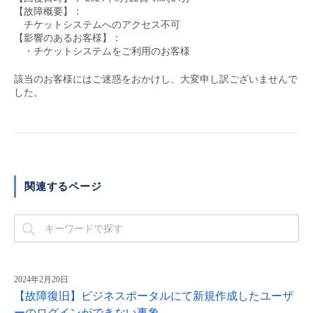
■ セットアップガイド
【故障概要】：
チケットシステムへのアクセス不可
パートナー
- データと分析
管理機能
サポート
IoT
故障/メンテナンス履歴
【影響のあるお客様】：
- 新規お申し込み方法
・チケットシステムをご利用のお客様
販売パートナー向けプログラム
トレーニング/操作動画
- IoT
すべてのメニューを見る
管理機能
モニタリング/監査
メンテナンス予定
該当のお客様にはご迷惑をおかけし、大変申し訳ございませんで
- 初期設定・確認
した。
協業パートナー
脱炭素化
- マルチクラウド利用
すべてのメニューを見る
サポート
定期メンテナンス
- ユーザー機能の管理
- リモートワーク
すべてのメニューを見る
- 登録情報の管理
関連するページ
- ITインフラストラクチャー
- APIリファレンス
- その他
■ 基本構築ガイド
2024年2月20日
- クラウド / サーバー
【故障復旧】ビジネスポータルにて新規作成したユーザ