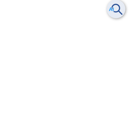
Smart Data Platform につい
ヘルプ
て
よくある質問
特長
お問い合わせ
サービス一覧
トレーニング/操作動画
ユースケース
導入事例
法的情報・信頼性
料金情報
サービス利用規約・SLA
お知らせ
セキュリティ&コンプライア
ンス
パートナー