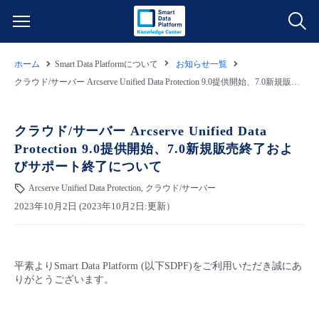
ホーム
Smart Data Platformについて
お知らせ一覧
サービス一覧
クラウド/サーバー Arcserve Unified Data Protection 9.0提供開始、7.0新規販売終了およびサポート終了について
データ利活用
よくある質問
クラウド/サーバー Arcserve Unified Data
Protection 9.0提供開始、7.0新規販売終了およ
クラウド/サーバー
データ利活用
料金情報
びサポート終了について
Arcserve Unified Data Protection, クラウド/サーバー
ネットワーク
クラウド/サーバー
料金シミュレーター
ご利用開始ガイド
2023年10月2日 (2023年10月2日:更新）
■ 管理機能
IoT
ネットワーク
データ利活用
ユースケース
平素よりSmart Data Platform (以下SDPF)をご利用いただき誠にあ
- 管理機能
- バックアップ
モニタリング/監査
IoT
クラウド/サーバー
故障/メンテナンス情報
りがとうございます。
- セキュリティ・監査
サポート
モニタリング/監査
ネットワーク
サービス稼働状況