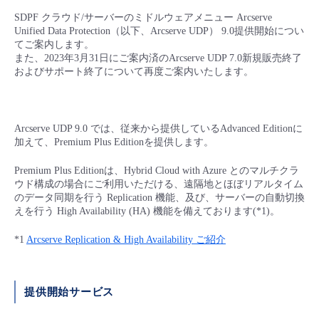
■ セットアップガイド
SDPF クラウド/サーバーのミドルウェアメニュー Arcserve
パートナー
Unified Data Protection（以下、Arcserve UDP） 9.0提供開始
につい
- データと分析
管理機能
サポート
IoT
故障/メンテナンス履歴
てご案内します。
- 新規お申し込み方法
また、2023年3月31日にご案内済のArcserve UDP 7.0新規販売終了
販売パートナー向けプログラム
トレーニング/操作動画
およびサポート終了について再度
ご案内いたします。
- IoT
すべてのメニューを見る
管理機能
モニタリング/監査
メンテナンス予定
- 初期設定・確認
協業パートナー
脱炭素化
- マルチクラウド利用
すべてのメニューを見る
サポート
定期メンテナンス
- ユーザー機能の管理
Arcserve UDP 9.0 では、従来から提供しているAdvanced Editionに
加えて、
Premium Plus Editionを提供します。
- リモートワーク
すべてのメニューを見る
- 登録情報の管理
Premium Plus Editionは、Hybrid Cloud with Azure とのマルチクラ
ウド構成の場合にご利用いただける、遠隔地とほぼリアルタイム
- ITインフラストラクチャー
のデータ同期を行う Replication 機能、及び、サーバーの自動切換
- APIリファレンス
えを行う High Availability (HA) 機能を備えております(*1)。
- その他
*1
Arcserve Replication & High Availability ご紹介
■ 基本構築ガイド
提供開始サービス
- クラウド / サーバー