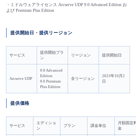
・ミドルウェアライセンス Arcserve UDP 9.0 Advanced Edition お
- Flexible InterConnect
よび Premium Plus Edition
- Flexible Remote Access
提供開始日・提供リージョン
- vUTM2
提供開始プラ
サービス
リージョン
提供開始日
ン
9.0 Advanced
Edition
2023年10月2
Arcserve UDP
全リージョン
9.0 Premium
日
Plus Edition
提供価格
エディショ
月額固定
サービス
プラン
課金単位
ン
金