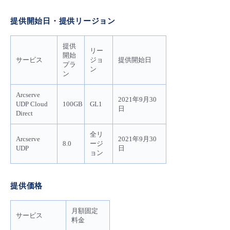
- Flexible InterConnect
提供開始日・提供リージョン
- Flexible Remote Access
提供
リー
開始
サービス
ジョ
提供開始日
プラ
ン
- vUTM2
ン
Arcserve
2021年9月30
UDP Cloud
100GB
GL1
日
Direct
全リ
Arcserve
2021年9月30
8.0
ージ
UDP
日
ョン
提供価格
月額固定
サービス
料金