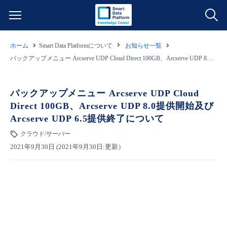
ホーム
Smart Data Platformについて
お知らせ一覧
サービス一覧
バックアップメニュー Arcserve UDP Cloud Direct 100GB、Arcserve UDP 8.0提供開始及びArcserve UDP 6.5提供終了について
データ利活用
よくある質問
バックアップメニュー Arcserve UDP Cloud
Direct 100GB、Arcserve UDP 8.0提供開始及び
クラウド/サーバー
データ利活用
料金情報
Arcserve UDP 6.5提供終了について
クラウド/サーバー
ネットワーク
クラウド/サーバー
料金シミュレーター
ご利用開始ガイド
2021年9月30日 (2021年9月30日:更新）
■ 管理機能
IoT
ネットワーク
データ利活用
ユースケース
- 管理機能
- バックアップ
モニタリング/監査
IoT
クラウド/サーバー
故障/メンテナンス情報
- セキュリティ・監査
サポート
モニタリング/監査
ネットワーク
サービス稼働状況