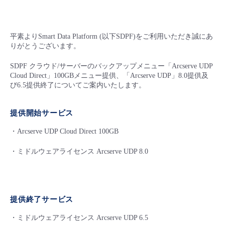
■ セットアップガイド
パートナー
- データと分析
管理機能
サポート
IoT
故障/メンテナンス履歴
- 新規お申し込み方法
平素よりSmart Data Platform (以下SDPF)をご利用いただき誠にあ
りがとうございます。
販売パートナー向けプログラム
トレーニング/操作動画
- IoT
すべてのメニューを見る
管理機能
モニタリング/監査
メンテナンス予定
- 初期設定・確認
SDPF クラウド/サーバーのバックアップメニュー「Arcserve UDP
Cloud Direct」100GBメニュー提供、「Arcserve UDP」8.0提供及
協業パートナー
脱炭素化
- マルチクラウド利用
すべてのメニューを見る
サポート
定期メンテナンス
び6.5提供終了についてご案内いたします。
- ユーザー機能の管理
- リモートワーク
提供開始サービス
すべてのメニューを見る
- 登録情報の管理
・Arcserve UDP Cloud Direct 100GB
- ITインフラストラクチャー
- APIリファレンス
・ミドルウェアライセンス Arcserve UDP 8.0
- その他
■ 基本構築ガイド
提供終了サービス
- クラウド / サーバー
・ミドルウェアライセンス Arcserve UDP 6.5