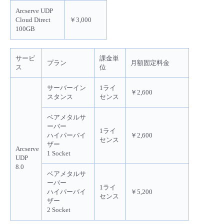
Arcserve UDP
Cloud Direct
￥3,000
100GB
サービ
課金単
プラン
月額固定料金
ス
位
サーバーイン
1ライ
￥2,600
スタンス
センス
ベアメタルサ
ーバー
1ライ
ハイパーバイ
￥2,600
センス
ザー
Arcserve
1 Socket
UDP
8.0
ベアメタルサ
ーバー
1ライ
ハイパーバイ
￥5,200
センス
ザー
2 Socket