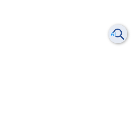
ヘルプ
よくある質問
お問い合わせ
トレーニング/操作動画
法的情報・信頼性
サービス利用規約・SLA