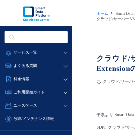
ホーム
Smart Dat
クラウド/サーバー VMwar
サービス一覧
クラウド/サーバ
データ利活用
よくある質問
Extens
クラウド/サーバー
データ利活用
料金情報
クラウド/サーバ
ネットワーク
クラウド/サーバー
料金シミュレーター
IoT
ご利用開始ガイド
ネットワーク
データ利活用
モニタリング/監査
■ 管理機能
IoT
ユースケース
クラウド/サーバー
サポート
- 管理機能
モニタリング/監査
平素より Smart D
- バックアップ
ネットワーク
管理機能
故障/メンテナンス情報
サポート
- セキュリティ・監査
■ セットアップガイド
IoT
すべてのメニューを見る
SDPF クラウド/サーバ
サービス稼働状況
管理機能
- データと分析
- 新規お申し込み方法