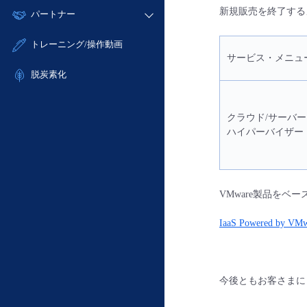
モニタリング/監査
故障/メンテナンス履歴
新規販売を終了する
すべてのメニューを見る
パートナー
- IoT
- 初期設定・確認
サポート
メンテナンス予定
- マルチクラウド利用
- ユーザー機能の管理
販売パートナー向けプログラム
すべてのメニューを見る
トレーニング/操作動画
定期メンテナンス
- リモートワーク
- 登録情報の管理
サービス・メニュ
協業パートナー
- ITインフラストラクチャー
脱炭素化
- APIリファレンス
- その他
■ 基本構築ガイド
クラウド/サーバー
- クラウド / サーバー
ハイパーバイザー
- Flexible InterConnect
- Flexible Remote Access
- vUTM2
VMware製品をベー
IaaS Powered by VMw
今後ともお客さまに