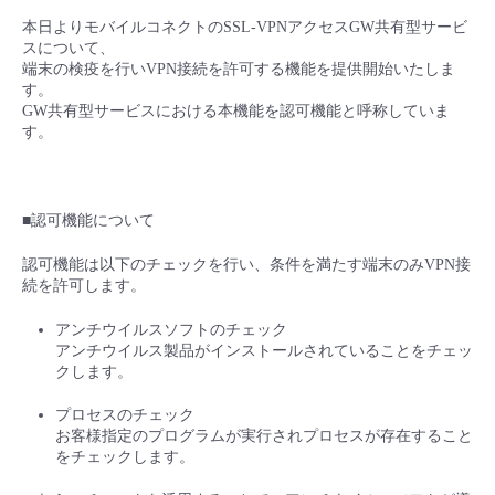
■ セットアップガイド
本日よりモバイルコネクトのSSL-VPNアクセスGW共有型サービ
パートナー
スについて、
- データと分析
管理機能
サポート
IoT
故障/メンテナンス履歴
端末の検疫を行いVPN接続を許可する機能を提供開始いたしま
- 新規お申し込み方法
す。
販売パートナー向けプログラム
トレーニング/操作動画
GW共有型サービスにおける本機能を認可機能と呼称していま
- IoT
すべてのメニューを見る
管理機能
モニタリング/監査
メンテナンス予定
す。
- 初期設定・確認
協業パートナー
脱炭素化
- マルチクラウド利用
すべてのメニューを見る
サポート
定期メンテナンス
- ユーザー機能の管理
■認可機能について
- リモートワーク
すべてのメニューを見る
- 登録情報の管理
認可機能は以下のチェックを行い、条件を満たす端末のみVPN接
続を許可します。
- ITインフラストラクチャー
- APIリファレンス
アンチウイルスソフトのチェック
アンチウイルス製品がインストールされていることをチェッ
- その他
クします。
■ 基本構築ガイド
プロセスのチェック
お客様指定のプログラムが実行されプロセスが存在すること
をチェックします。
- クラウド / サーバー