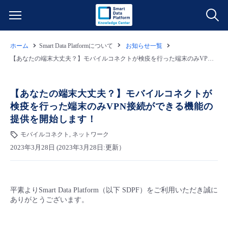
ホーム
Smart Data Platformについて
お知らせ一覧
サービス一覧
【あなたの端末大丈夫？】モバイルコネクトが検疫を行った端末のみVPN接続ができる機能の提供を開始します！
データ利活用
よくある質問
【あなたの端末大丈夫？】モバイルコネクトが
検疫を行った端末のみVPN接続ができる機能の
クラウド/サーバー
データ利活用
料金情報
提供を開始します！
モバイルコネクト, ネットワーク
ネットワーク
クラウド/サーバー
料金シミュレーター
ご利用開始ガイド
2023年3月28日 (2023年3月28日:更新）
■ 管理機能
IoT
ネットワーク
データ利活用
ユースケース
平素よりSmart Data Platform（以下 SDPF）をご利用いただき誠に
- 管理機能
- バックアップ
モニタリング/監査
IoT
クラウド/サーバー
故障/メンテナンス情報
ありがとうございます。
- セキュリティ・監査
サポート
モニタリング/監査
ネットワーク
サービス稼働状況