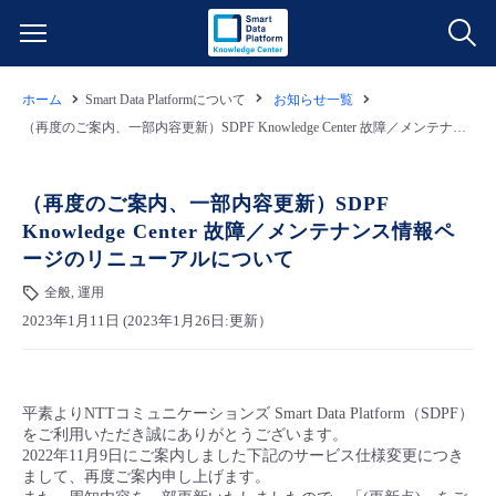
ホーム
Smart Data Platformについて
お知らせ一覧
サービス一覧
（再度のご案内、一部内容更新）SDPF Knowledge Center 故障／メンテナンス情報ページのリニューアルについて
データ利活用
よくある質問
（再度のご案内、一部内容更新）SDPF
Knowledge Center 故障／メンテナンス情報ペ
クラウド/サーバー
データ利活用
料金情報
ージのリニューアルについて
全般, 運用
ネットワーク
クラウド/サーバー
料金シミュレーター
ご利用開始ガイド
2023年1月11日 (2023年1月26日:更新）
■ 管理機能
IoT
ネットワーク
データ利活用
ユースケース
平素よりNTTコミュニケーションズ Smart Data Platform（SDPF）
- 管理機能
- バックアップ
モニタリング/監査
IoT
クラウド/サーバー
故障/メンテナンス情報
をご利用いただき誠にありがとうございます。
2022年11月9日にご案内しました下記のサービス仕様変更につき
まして、再度ご案内申し上げます。
- セキュリティ・監査
サポート
モニタリング/監査
ネットワーク
サービス稼働状況