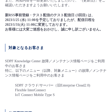
また、周知内容を一部更新いたしましたので、「(更新点)」をご
■ セットアップガイド
確認いただきますようお願いいたします。
パートナー
- データと分析
管理機能
サポート
IoT
故障/メンテナンス履歴
新RSS事前登録・テスト配信のテスト配信日 (3回目) は、
- 新規お申し込み方法
2023/1/25 (水) 11:00を予定しておりましたが、配信日程を
販売パートナー向けプログラム
2023/1/31(火) 11:00に変更しております。
トレーニング/操作動画
- IoT
すべてのメニューを見る
管理機能
モニタリング/監査
メンテナンス予定
お客様には大変ご迷惑をおかけし、誠に申し訳ございません。
- 初期設定・確認
協業パートナー
脱炭素化
- マルチクラウド利用
すべてのメニューを見る
サポート
定期メンテナンス
- ユーザー機能の管理
対象となるお客さま
- リモートワーク
すべてのメニューを見る
- 登録情報の管理
SDPF Knowledge Center 故障／メンテナンス情報ページをご利用
中のお客さま
- ITインフラストラクチャー
特に、以下のメニュー（以降、対象メニュー）の故障／メンテナ
- APIリファレンス
ンス情報ページをご利用中のお客さま
- その他
SDPF クラウド/サーバー（旧Enterprise Cloud2.0)
Flexible InterConnect
■ 基本構築ガイド
IoT Connect Mobile Type S
- クラウド / サーバー