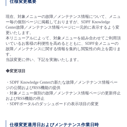
仕様変更概要
- Flexible InterConnect
現在、対象メニューの故障／メンテナンス情報について、メニュ
ー毎の個別ページに掲載しておりますが、SDPF Knowledge
- Flexible Remote Access
Center故障／メンテナンス情報ページに一元的に表示するよう変
更いたします。
本リニューアルによって、対象メニューを組み合わせてご利用頂
- vUTM2
いているお客様の利便性を高めるとともに、SDPF全メニューの
故障／メンテナンスに関する情報を集約し閲覧性の向上を図りま
す。
当該変更に伴い、下記を実施いたします。
◆変更項目
・SDPF Knowledge Centerの新たな故障／メンテナンス情報ペー
ジの公開およびRSS機能の提供
・対象メニュー個別の故障／メンテナンス情報ページの更新停止
およびRSS機能の停止
・SDPFポータルのダッシュボードの表示項目の変更
仕様変更適用日およびメンテナンス作業日時