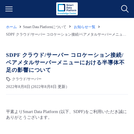
ホーム
Smart Data Platformについて
お知らせ一覧
サービス一覧
SDPF クラウド/サーバー コロケーション接続/ベアメタルサーバーメニューにおける半導体不足の影響について
データ利活用
よくある質問
SDPF クラウド/サーバー コロケーション接続/
ベアメタルサーバーメニューにおける半導体不
クラウド/サーバー
データ利活用
料金情報
足の影響について
クラウド/サーバー
ネットワーク
クラウド/サーバー
料金シミュレーター
ご利用開始ガイド
2022年8月8日 (2022年8月8日:更新）
■ 管理機能
IoT
ネットワーク
データ利活用
ユースケース
平素よりSmart Data Platform (以下、SDPF)をご利用いただき誠に
- 管理機能
- バックアップ
モニタリング/監査
IoT
クラウド/サーバー
故障/メンテナンス情報
ありがとうございます。
- セキュリティ・監査
サポート
モニタリング/監査
ネットワーク
サービス稼働状況