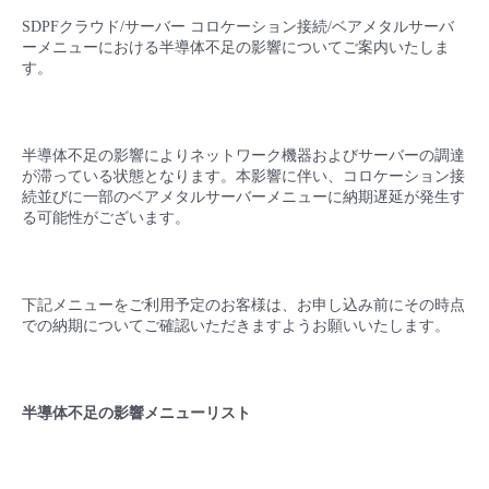
■ セットアップガイド
SDPFクラウド/サーバー コロケーション接続/ベアメタルサーバ
パートナー
ーメニューにおける半導体不足の影響についてご案内いたしま
- データと分析
管理機能
サポート
IoT
故障/メンテナンス履歴
す。
- 新規お申し込み方法
販売パートナー向けプログラム
トレーニング/操作動画
- IoT
すべてのメニューを見る
管理機能
モニタリング/監査
メンテナンス予定
- 初期設定・確認
半導体不足の影響によりネットワーク機器およびサーバーの調達
協業パートナー
脱炭素化
- マルチクラウド利用
が滞っている状態となります。本影響に伴い、コロケーション接
すべてのメニューを見る
サポート
定期メンテナンス
- ユーザー機能の管理
続並びに一部のベアメタルサーバーメニューに納期遅延が発生す
る可能性がございます。
- リモートワーク
すべてのメニューを見る
- 登録情報の管理
- ITインフラストラクチャー
下記メニューをご利用予定のお客様は、お申し込み前にその時点
- APIリファレンス
での納期についてご確認いただきますようお願いいたします。
- その他
■ 基本構築ガイド
半導体不足の影響メニューリスト
- クラウド / サーバー