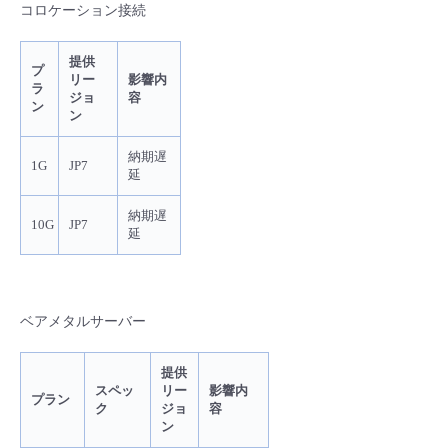
コロケーション接続
- Flexible InterConnect
提供
プ
リー
影響内
- Flexible Remote Access
ラ
ジョ
容
ン
ン
- vUTM2
納期遅
1G
JP7
延
納期遅
10G
JP7
延
ベアメタルサーバー
提供
スペッ
リー
影響内
プラン
ク
ジョ
容
ン