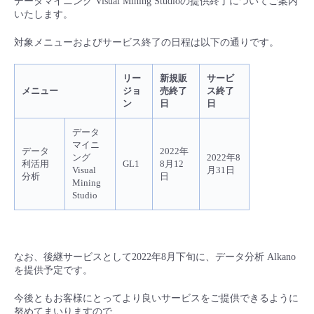
データマイニング Visual Mining Studioの提供終了についてご案内
■ セットアップガイド
いたします。
パートナー
- データと分析
管理機能
サポート
IoT
故障/メンテナンス履歴
対象メニューおよびサービス終了の日程は以下の通りです。
- 新規お申し込み方法
販売パートナー向けプログラム
トレーニング/操作動画
- IoT
すべてのメニューを見る
管理機能
モニタリング/監査
メンテナンス予定
リー
新規販
サービ
- 初期設定・確認
メニュー
ジョ
売終了
ス終了
ン
日
日
協業パートナー
脱炭素化
- マルチクラウド利用
すべてのメニューを見る
サポート
定期メンテナンス
- ユーザー機能の管理
データ
マイニ
データ
2022年
- リモートワーク
ング
2022年8
すべてのメニューを見る
- 登録情報の管理
利活用
GL1
8月12
Visual
月31日
分析
日
Mining
- ITインフラストラクチャー
Studio
- APIリファレンス
- その他
■ 基本構築ガイド
なお、後継サービスとして2022年8月下旬に、データ分析 Alkano
を提供予定です。
- クラウド / サーバー
今後ともお客様にとってより良いサービスをご提供できるように
努めてまいりますので、