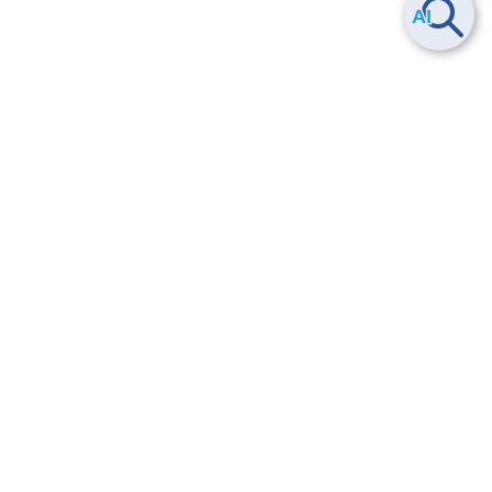
Smart Data Platform につい
ヘルプ
て
よくある質問
特長
お問い合わせ
サービス一覧
トレーニング/操作動画
ユースケース
導入事例
法的情報・信頼性
料金情報
サービス利用規約・SLA
お知らせ
セキュリティ&コンプライア
ンス
パートナー