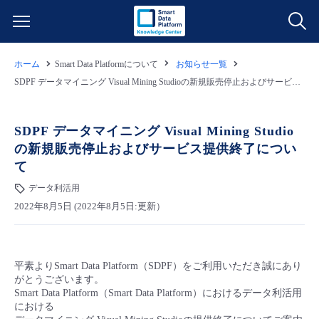
ホーム
Smart Data Platformについて
お知らせ一覧
サービス一覧
SDPF データマイニング Visual Mining Studioの新規販売停止およびサービス提供終了について
データ利活用
よくある質問
SDPF データマイニング Visual Mining Studio
の新規販売停止およびサービス提供終了につい
クラウド/サーバー
データ利活用
料金情報
て
データ利活用
ネットワーク
クラウド/サーバー
料金シミュレーター
ご利用開始ガイド
2022年8月5日 (2022年8月5日:更新）
■ 管理機能
IoT
ネットワーク
データ利活用
ユースケース
平素よりSmart Data Platform（SDPF）をご利用いただき誠にあり
- 管理機能
- バックアップ
モニタリング/監査
IoT
クラウド/サーバー
故障/メンテナンス情報
がとうございます。
Smart Data Platform（Smart Data Platform）におけるデータ利活用
における
- セキュリティ・監査
サポート
モニタリング/監査
ネットワーク
サービス稼働状況