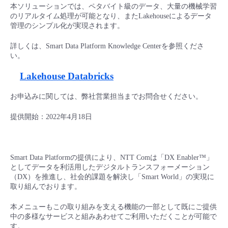
■ セットアップガイド
本ソリューションでは、ペタバイト級のデータ、大量の機械学習
のリアルタイム処理が可能となり、またLakehouseによるデータ
パートナー
- データと分析
管理のシンプル化が実現されます。
管理機能
サポート
IoT
故障/メンテナンス履歴
- 新規お申し込み方法
詳しくは、Smart Data Platform Knowledge Centerを参照くださ
販売パートナー向けプログラム
トレーニング/操作動画
- IoT
い。
すべてのメニューを見る
管理機能
モニタリング/監査
メンテナンス予定
- 初期設定・確認
Lakehouse Databricks
協業パートナー
脱炭素化
- マルチクラウド利用
すべてのメニューを見る
サポート
定期メンテナンス
- ユーザー機能の管理
お申込みに関しては、弊社営業担当までお問合せください。
- リモートワーク
すべてのメニューを見る
提供開始：2022年4月18日
- 登録情報の管理
- ITインフラストラクチャー
- APIリファレンス
Smart Data Platformの提供により、NTT Comは「DX Enabler™」
- その他
としてデータを利活用したデジタルトランスフォーメーション
（DX）を推進し、社会的課題を解決し「Smart World」の実現に
■ 基本構築ガイド
取り組んでおります。
本メニューもこの取り組みを支える機能の一部として既にご提供
- クラウド / サーバー
中の多様なサービスと組みあわせてご利用いただくことが可能で
す。