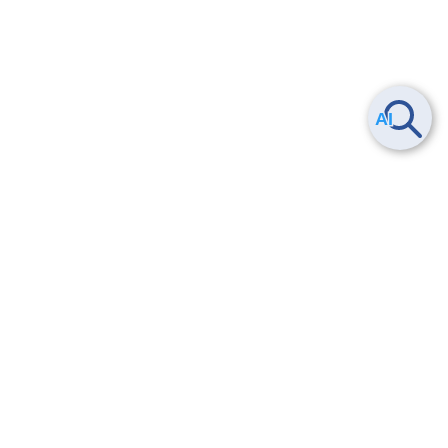
Smart Data Platform につい
ヘルプ
て
よくある質問
特長
お問い合わせ
サービス一覧
トレーニング/操作動画
ユースケース
導入事例
法的情報・信頼性
料金情報
サービス利用規約・SLA