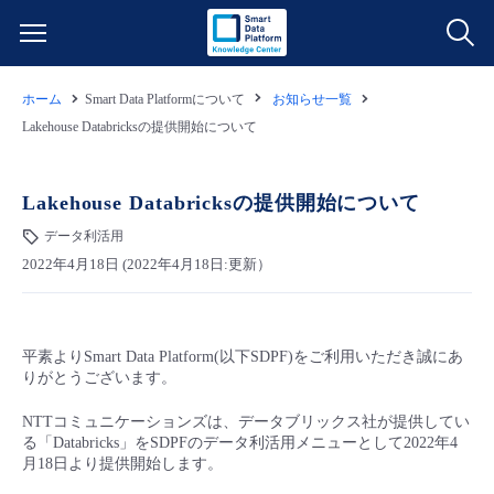
ホーム
Smart Data Platformについて
お知らせ一覧
サービス一覧
Lakehouse Databricksの提供開始について
データ利活用
よくある質問
Lakehouse Databricksの提供開始について
クラウド/サーバー
データ利活用
データ利活用
料金情報
2022年4月18日 (2022年4月18日:更新）
ネットワーク
クラウド/サーバー
料金シミュレーター
ご利用開始ガイド
平素よりSmart Data Platform(以下SDPF)をご利用いただき誠にあ
■ 管理機能
IoT
ネットワーク
データ利活用
ユースケース
りがとうございます。
- 管理機能
NTTコミュニケーションズは、データブリックス社が提供してい
- バックアップ
モニタリング/監査
IoT
クラウド/サーバー
故障/メンテナンス情報
る「Databricks」をSDPFのデータ利活用メニューとして2022年4
月18日より提供開始します。
- セキュリティ・監査
サポート
モニタリング/監査
ネットワーク
サービス稼働状況