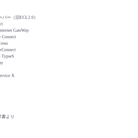
ー
ーバー（旧ECL2.0）
ct
Internet GateWay
 Connect
esss
erConnect
 TypseS
ay
ervice X
請求書より