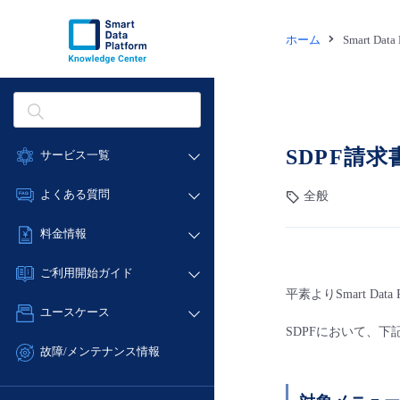
ホーム
Smart Dat
SDPF請
サービス一覧
データ利活用
よくある質問
全般
クラウド/サーバー
データ利活用
料金情報
ネットワーク
クラウド/サーバー
料金シミュレーター
IoT
ご利用開始ガイド
ネットワーク
データ利活用
平素よりSmart D
モニタリング/監査
■ 管理機能
IoT
ユースケース
クラウド/サーバー
サポート
- 管理機能
SDPFにおいて、
モニタリング/監査
- バックアップ
ネットワーク
管理機能
故障/メンテナンス情報
サポート
- セキュリティ・監査
■ セットアップガイド
IoT
すべてのメニューを見る
サービス稼働状況
管理機能
- データと分析
- 新規お申し込み方法