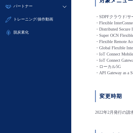
対象メニュ
モニタリング/監査
故障/メンテナンス履歴
すべてのメニューを見る
パートナー
- IoT
- 初期設定・確認
サポート
メンテナンス予定
- マルチクラウド利用
- ユーザー機能の管理
・SDPFクラウド/サ
販売パートナー向けプログラム
すべてのメニューを見る
トレーニング/操作動画
定期メンテナンス
・Flexible InterConne
- リモートワーク
- 登録情報の管理
協業パートナー
・Distributed Secure 
- ITインフラストラクチャー
脱炭素化
- APIリファレンス
・Super OCN Flexible
- その他
・Flexible Remote Acc
■ 基本構築ガイド
・Global Flexible Int
・IoT Connect Mobile
- クラウド / サーバー
・IoT Connect Gatew
- Flexible InterConnect
・ローカル5G
- Flexible Remote Access
・API Gateway as a S
- vUTM2
変更時期
2022年2月発行の