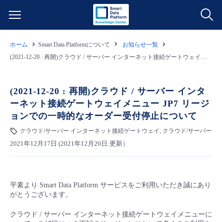
ホーム
Smart Data Platformについて
お知らせ一覧
サービス一覧
(2021-12-20 : 再開)クラウド / サーバー インターネット接続ゲートウェイメニュー JP7 リージョンでの一時的なオーダー受付停止について
データ利活用
よくある質問
(2021-12-20 : 再開)クラウド / サーバー インタ
ーネット接続ゲートウェイメニュー JP7 リージ
クラウド/サーバー
データ利活用
料金情報
ョンでの一時的なオーダー受付停止について
クラウド/サーバー インターネット接続ゲートウェイ, クラウド/サーバー
ネットワーク
クラウド/サーバー
料金シミュレーター
ご利用開始ガイド
2021年12月17日 (2021年12月20日:更新）
■ 管理機能
IoT
ネットワーク
データ利活用
ユースケース
平素より Smart Data Platform サービスをご利用いただき誠にあり
- 管理機能
- バックアップ
モニタリング/監査
IoT
クラウド/サーバー
故障/メンテナンス情報
がとうございます。
クラウド / サーバー インターネット接続ゲートウェイメニューに
- セキュリティ・監査
サポート
モニタリング/監査
ネットワーク
サービス稼働状況