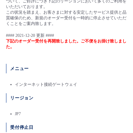
ついて、ご好評につき下記のリージョンにおいて多くのご利用を
■ セットアップガイド
いただいております。
この状況を踏まえ、お客さまに対する安定したサービス提供と品
パートナー
- データと分析
管理機能
サポート
IoT
故障/メンテナンス履歴
質確保のため、新規のオーダー受付を一時的に停止させていただ
- 新規お申し込み方法
くことをご案内致します。
販売パートナー向けプログラム
トレーニング/操作動画
- IoT
すべてのメニューを見る
管理機能
モニタリング/監査
メンテナンス予定
#### 2021-12-20 更新 ####
- 初期設定・確認
下記のオーダー受付を再開致しました。ご不便をお掛け致しまし
協業パートナー
た。
脱炭素化
- マルチクラウド利用
すべてのメニューを見る
サポート
定期メンテナンス
- ユーザー機能の管理
- リモートワーク
すべてのメニューを見る
メニュー
- 登録情報の管理
- ITインフラストラクチャー
インターネット接続ゲートウェイ
- APIリファレンス
- その他
リージョン
■ 基本構築ガイド
JP7
- クラウド / サーバー
受付停止日