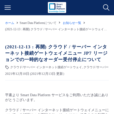
ホーム
Smart Data Platformについて
お知らせ一覧
サービス一覧
(2021-12-13 : 再開) クラウド / サーバー インターネット接続ゲートウェイメニュー JP7 リージョンでの一時的なオーダー受付停止について
データ利活用
よくある質問
(2021-12-13 : 再開) クラウド / サーバー インタ
ーネット接続ゲートウェイメニュー JP7 リージ
クラウド/サーバー
データ利活用
料金情報
ョンでの一時的なオーダー受付停止について
クラウド/サーバー インターネット接続ゲートウェイ, クラウド/サーバー
ネットワーク
クラウド/サーバー
料金シミュレーター
ご利用開始ガイド
2021年12月10日 (2021年12月13日:更新）
■ 管理機能
IoT
ネットワーク
データ利活用
ユースケース
平素より Smart Data Platform サービスをご利用いただき誠にあり
- 管理機能
- バックアップ
モニタリング/監査
IoT
クラウド/サーバー
故障/メンテナンス情報
がとうございます。
クラウド / サーバー インターネット接続ゲートウェイメニューに
- セキュリティ・監査
サポート
モニタリング/監査
ネットワーク
サービス稼働状況