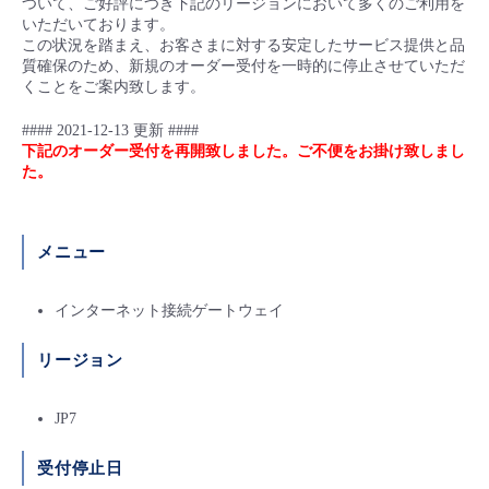
ついて、ご好評につき下記のリージョンにおいて多くのご利用を
■ セットアップガイド
いただいております。
この状況を踏まえ、お客さまに対する安定したサービス提供と品
パートナー
- データと分析
管理機能
サポート
IoT
故障/メンテナンス履歴
質確保のため、新規のオーダー受付を一時的に停止させていただ
- 新規お申し込み方法
くことをご案内致します。
販売パートナー向けプログラム
トレーニング/操作動画
- IoT
すべてのメニューを見る
管理機能
モニタリング/監査
メンテナンス予定
#### 2021-12-13 更新 ####
- 初期設定・確認
下記のオーダー受付を再開致しました。ご不便をお掛け致しまし
協業パートナー
た。
脱炭素化
- マルチクラウド利用
すべてのメニューを見る
サポート
定期メンテナンス
- ユーザー機能の管理
- リモートワーク
すべてのメニューを見る
メニュー
- 登録情報の管理
- ITインフラストラクチャー
インターネット接続ゲートウェイ
- APIリファレンス
- その他
リージョン
■ 基本構築ガイド
JP7
- クラウド / サーバー
受付停止日