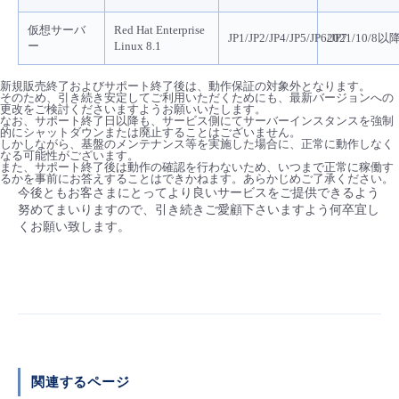
- Flexible InterConnect
仮想サーバ
Red Hat Enterprise
JP1/JP2/JP4/JP5/JP6/JP7
2021/10/8以
ー
Linux 8.1
- Flexible Remote Access
新規販売終了およびサポート終了後は、動作保証の対象外となります。
そのため、引き続き安定してご利用いただくためにも、最新バージョンへの
更改をご検討くださいますようお願いいたします。
なお、サポート終了日以降も、サービス側にてサーバーインスタンスを強制
- vUTM2
的にシャットダウンまたは廃止することはございません。
しかしながら、基盤のメンテナンス等を実施した場合に、正常に動作しなく
なる可能性がございます。
また、サポート終了後は動作の確認を行わないため、いつまで正常に稼働す
るかを事前にお答えすることはできかねます。あらかじめご了承ください。
今後ともお客さまにとってより良いサービスをご提供できるよう
努めてまいりますので、引き続きご愛顧下さいますよう何卒宜し
くお願い致します。
関連するページ