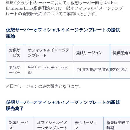
■ セットアップガイド
SDPF クラウド/サーバーにおいて、仮想サーバー向けRed Hat
Enterprise Linux提供開始および一部オフィシャルイメージテンプ
パートナー
レートの新規販売終了についてご案内いたします。
- データと分析
管理機能
サポート
IoT
故障/メンテナンス履歴
- 新規お申し込み方法
販売パートナー向けプログラム
トレーニング/操作動画
仮想サーバーオフィシャルイメージテンプレートの提供
- IoT
すべてのメニューを見る
管理機能
モニタリング/監査
メンテナンス予定
- 初期設定・確認
開始
協業パートナー
脱炭素化
- マルチクラウド利用
すべてのメニューを見る
サポート
定期メンテナンス
対象サ
オフィシャルイメージテ
- ユーザー機能の管理
提供リージョン
提供開始
ービス
ンプレート
- リモートワーク
すべてのメニューを見る
仮想サ
Red Hat Enterprise Linux
- 登録情報の管理
JP1/JP2/JP4/JP5/JP6/JP7
2021/9/8
ーバー
8.4
- ITインフラストラクチャー
- APIリファレンス
※日本リージョンのみの販売となります。
- その他
仮想サーバーオフィシャルイメージテンプレートの新規
■ 基本構築ガイド
販売終了
- クラウド / サーバー
対象サービ
オフィシャルイメ
提供リージョ
新規販売終了
ス
ージテンプレート
ン
時期