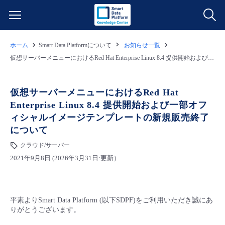
ホーム
Smart Data Platformについて
お知らせ一覧
サービス一覧
仮想サーバーメニューにおけるRed Hat Enterprise Linux 8.4 提供開始および一部オフィシャルイメージテンプレートの新規販売終了について
データ利活用
よくある質問
仮想サーバーメニューにおけるRed Hat
Enterprise Linux 8.4 提供開始および一部オフ
クラウド/サーバー
データ利活用
料金情報
ィシャルイメージテンプレートの新規販売終了
について
ネットワーク
クラウド/サーバー
料金シミュレーター
ご利用開始ガイド
クラウド/サーバー
2021年9月8日 (2026年3月31日:更新）
■ 管理機能
IoT
ネットワーク
データ利活用
ユースケース
- 管理機能
- バックアップ
モニタリング/監査
IoT
クラウド/サーバー
故障/メンテナンス情報
平素よりSmart Data Platform (以下SDPF)をご利用いただき誠にあ
りがとうございます。
- セキュリティ・監査
サポート
モニタリング/監査
ネットワーク
サービス稼働状況