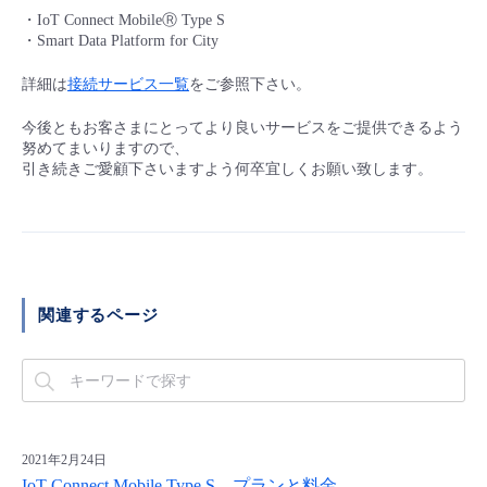
■ セットアップガイド
・IoT Connect MobileⓇ Type S
・Smart Data Platform for City
パートナー
- データと分析
管理機能
サポート
IoT
故障/メンテナンス履歴
- 新規お申し込み方法
詳細は
接続サービス一覧
をご参照下さい。
販売パートナー向けプログラム
トレーニング/操作動画
- IoT
すべてのメニューを見る
管理機能
モニタリング/監査
メンテナンス予定
今後ともお客さまにとってより良いサービスをご提供できるよう
- 初期設定・確認
努めてまいりますので、
協業パートナー
引き続きご愛顧下さいますよう何卒宜しくお願い致します。
脱炭素化
- マルチクラウド利用
すべてのメニューを見る
サポート
定期メンテナンス
- ユーザー機能の管理
- リモートワーク
すべてのメニューを見る
- 登録情報の管理
- ITインフラストラクチャー
- APIリファレンス
関連するページ
- その他
■ 基本構築ガイド
- クラウド / サーバー
2021年2月24日
IoT Connect Mobile Type S – プランと料金