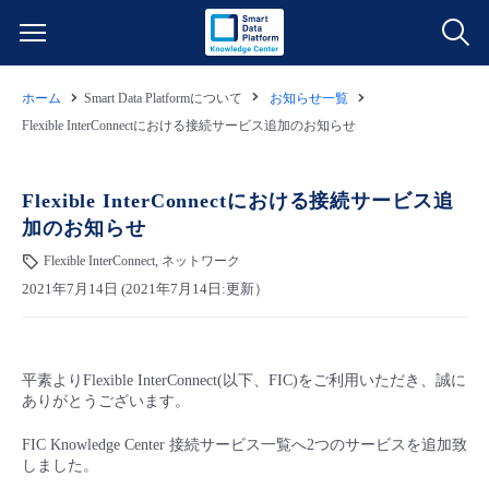
ホーム
Smart Data Platformについて
お知らせ一覧
サービス一覧
Flexible InterConnectにおける接続サービス追加のお知らせ
データ利活用
よくある質問
Flexible InterConnectにおける接続サービス追
加のお知らせ
クラウド/サーバー
データ利活用
料金情報
Flexible InterConnect, ネットワーク
2021年7月14日 (2021年7月14日:更新）
ネットワーク
クラウド/サーバー
料金シミュレーター
ご利用開始ガイド
■ 管理機能
IoT
ネットワーク
データ利活用
ユースケース
平素よりFlexible InterConnect(以下、FIC)をご利用いただき、誠に
ありがとうございます。
- 管理機能
- バックアップ
モニタリング/監査
IoT
クラウド/サーバー
故障/メンテナンス情報
FIC Knowledge Center 接続サービス一覧へ2つのサービスを追加致
しました。
- セキュリティ・監査
サポート
モニタリング/監査
ネットワーク
サービス稼働状況