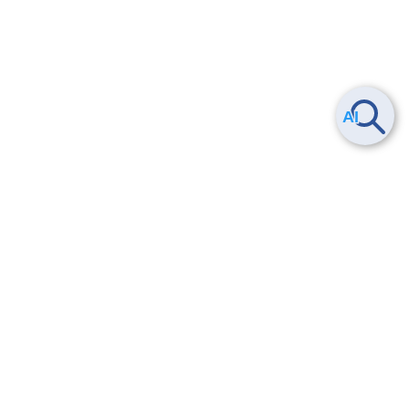
Smart Data Platform につい
ヘルプ
て
よくある質問
特長
お問い合わせ
サービス一覧
トレーニング/操作動画
ユースケース
導入事例
法的情報・信頼性