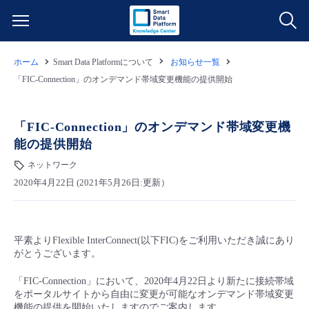
ホーム
Smart Data Platformについて
お知らせ一覧
サービス一覧
「FIC-Connection」のオンデマンド帯域変更機能の提供開始
データ利活用
よくある質問
「FIC-Connection」のオンデマンド帯域変更機
能の提供開始
クラウド/サーバー
データ利活用
料金情報
ネットワーク
2020年4月22日 (2021年5月26日:更新）
ネットワーク
クラウド/サーバー
料金シミュレーター
ご利用開始ガイド
■ 管理機能
IoT
ネットワーク
データ利活用
ユースケース
平素よりFlexible InterConnect(以下FIC)をご利用いただき誠にあり
がとうございます。
- 管理機能
- バックアップ
モニタリング/監査
IoT
クラウド/サーバー
故障/メンテナンス情報
「FIC-Connection」において、2020年4月22日より新たに接続帯域
をポータルサイトから自由に変更が可能なオンデマンド帯域変更
- セキュリティ・監査
サポート
モニタリング/監査
ネットワーク
サービス稼働状況
機能の提供を開始いたしますのでご案内します。