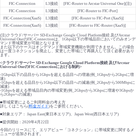
FIC-Connection
L3接続
[FIC-Router to Arcstar Universal One](注)
- Flexible InterConnect
FIC-Connection
L3接続
[FIC-Router to FIC-Port]
FIC-Connection(XaaS)
L3接続
[FIC-Router to FIC-Port (XaaS)]
- Flexible Remote Access
FIC-Connection(XaaS)
L3接続
[FIC-Router to FIC-Router (XaaS)]
(注)クラウド/サーバー SD-Exchange Google Cloud Platform接続 及びArcstar
Universal OneのFIC-Connectionは、1Gbps以下の帯域品目においてのみオンデ
- vUTM2
マンド帯域変更が可能となります。
また以下のケースはオンデマンド帯域変更機能が利用できません。この場合
は一度コネクションを廃止し、変更した帯域にて再購入して頂く必要があり
ます。
<クラウド/サーバー SD-Exchange Google Cloud Platform接続 及びArcstar
Universal OneのFIC-Connectionにおける制約>
-1Gbps以下の品目から1Gbpsを超える品目への増速(例_1Gbpsから2Gbpsに増
速)
-1Gbpsを超える品目から1Gbps以下の品目への減速(例_2Gbpsから500Mbpsに
減速)
-1Gbpsを超える帯域品目内の帯域変更(例_2Gbpsから3Gbpsに増速や3Gbpsか
ら2Gbpsへの減速)
■帯域変更によるご利用料金の考え方
詳しくはこちら(
料金ガイド
)をご参照ください。
■対象エリア： Japan East(東日本エリア)、Japan West(西日本エリア)
■提供開始：2020年4月22日
今回のリリースにて、エリアビュー「コネクション」に帯域変更に関するメ
ニューが追加されます。