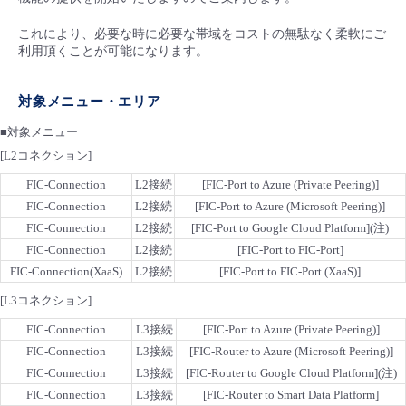
■ セットアップガイド
これにより、必要な時に必要な帯域をコストの無駄なく柔軟にご
パートナー
- データと分析
管理機能
サポート
IoT
故障/メンテナンス履歴
利用頂くことが可能になります。
- 新規お申し込み方法
販売パートナー向けプログラム
トレーニング/操作動画
- IoT
すべてのメニューを見る
管理機能
モニタリング/監査
メンテナンス予定
対象メニュー・エリア
- 初期設定・確認
■対象メニュー
協業パートナー
脱炭素化
- マルチクラウド利用
すべてのメニューを見る
サポート
定期メンテナンス
[L2コネクション]
- ユーザー機能の管理
FIC-Connection
L2接続
[FIC-Port to Azure (Private Peering)]
- リモートワーク
すべてのメニューを見る
FIC-Connection
L2接続
[FIC-Port to Azure (Microsoft Peering)]
- 登録情報の管理
FIC-Connection
L2接続
[FIC-Port to Google Cloud Platform](注)
- ITインフラストラクチャー
FIC-Connection
L2接続
[FIC-Port to FIC-Port]
- APIリファレンス
FIC-Connection(XaaS)
L2接続
[FIC-Port to FIC-Port (XaaS)]
- その他
[L3コネクション]
■ 基本構築ガイド
FIC-Connection
L3接続
[FIC-Port to Azure (Private Peering)]
FIC-Connection
L3接続
[FIC-Router to Azure (Microsoft Peering)]
FIC-Connection
L3接続
[FIC-Router to Google Cloud Platform](注)
- クラウド / サーバー
FIC-Connection
L3接続
[FIC-Router to Smart Data Platform]