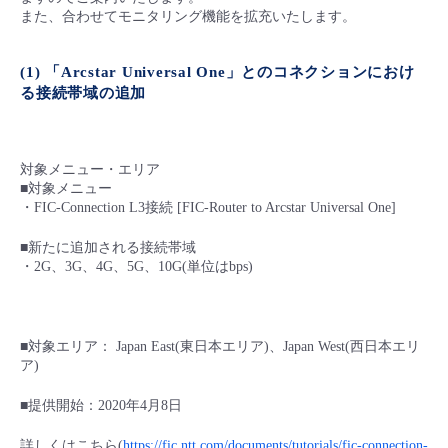
■ セットアップガイド
また、合わせてモニタリング機能を拡充いたします。
パートナー
- データと分析
管理機能
サポート
IoT
故障/メンテナンス履歴
- 新規お申し込み方法
(1) 「Arcstar Universal One」とのコネクションにおけ
る接続帯域の追加
販売パートナー向けプログラム
トレーニング/操作動画
- IoT
すべてのメニューを見る
管理機能
モニタリング/監査
メンテナンス予定
- 初期設定・確認
協業パートナー
脱炭素化
- マルチクラウド利用
すべてのメニューを見る
サポート
定期メンテナンス
対象メニュー・エリア
- ユーザー機能の管理
■対象メニュー
・FIC-Connection L3接続 [FIC-Router to Arcstar Universal One]
- リモートワーク
すべてのメニューを見る
- 登録情報の管理
■新たに追加される接続帯域
・2G、3G、4G、5G、10G(単位はbps)
- ITインフラストラクチャー
- APIリファレンス
- その他
■対象エリア： Japan East(東日本エリア)、Japan West(西日本エリ
■ 基本構築ガイド
ア)
■提供開始：2020年4月8日
- クラウド / サーバー
詳しくはこちら(
https://fic.ntt.com/documents/tutorials/fic-connection-