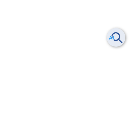
Smart Data Platform につい
ヘルプ
て
よくある質問
特長
お問い合わせ
サービス一覧
トレーニング/操作動画
ユースケース
導入事例
法的情報・信頼性