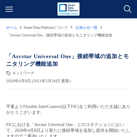
ホーム
Smart Data Platformについて
お知らせ一覧
サービス一覧
「Arcstar Universal One」接続帯域の追加とモニタリング機能追加
データ利活用
よくある質問
「Arcstar Universal One」接続帯域の追加とモ
ニタリング機能追加
クラウド/サーバー
データ利活用
料金情報
ネットワーク
2020年4月8日 (2021年5月26日:更新）
ネットワーク
クラウド/サーバー
料金シミュレーター
ご利用開始ガイド
■ 管理機能
IoT
ネットワーク
データ利活用
ユースケース
平素よりFlexible InterConnect(以下FIC)をご利用いただき誠にあり
がとうございます。
- 管理機能
- バックアップ
モニタリング/監査
IoT
クラウド/サーバー
故障/メンテナンス情報
FICにおける「Arcstar Universal One」とのコネクションにおい
て、2020年4月8日より新たに接続帯域を追加し提供を開始いたし
- セキュリティ・監査
サポート
モニタリング/監査
ネットワーク
サービス稼働状況
ますのでご案内いたします。