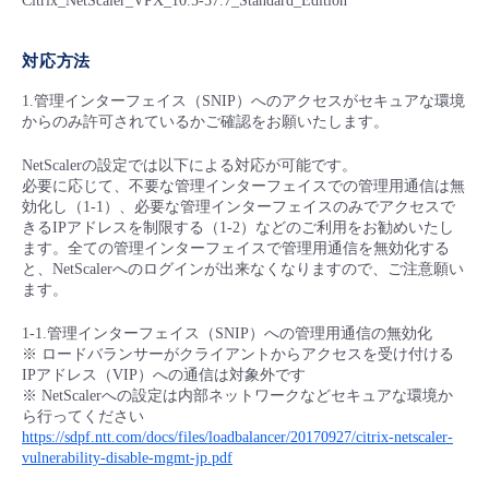
Citrix_NetScaler_VPX_10.5-57.7_Standard_Edition
- Flexible InterConnect
対応方法
- Flexible Remote Access
1.管理インターフェイス（SNIP）へのアクセスがセキュアな環境
からのみ許可されているかご確認をお願いたします。
- vUTM2
NetScalerの設定では以下による対応が可能です。
必要に応じて、不要な管理インターフェイスでの管理用通信は無
効化し（1-1）、必要な管理インターフェイスのみでアクセスで
きるIPアドレスを制限する（1-2）などのご利用をお勧めいたし
ます。全ての管理インターフェイスで管理用通信を無効化する
と、NetScalerへのログインが出来なくなりますので、ご注意願い
ます。
1-1.管理インターフェイス（SNIP）への管理用通信の無効化
※ ロードバランサーがクライアントからアクセスを受け付ける
IPアドレス（VIP）への通信は対象外です
※ NetScalerへの設定は内部ネットワークなどセキュアな環境か
ら行ってください
https://sdpf.ntt.com/docs/files/loadbalancer/20170927/citrix-netscaler-
vulnerability-disable-mgmt-jp.pdf