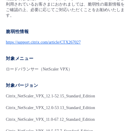
■ セットアップガイド
利用されているお客さまにおかれましては、脆弱性の最新情報を
ご確認の上、必要に応じてご対応いただくことをお勧めいたしま
パートナー
- データと分析
管理機能
サポート
IoT
故障/メンテナンス履歴
す。
- 新規お申し込み方法
販売パートナー向けプログラム
トレーニング/操作動画
- IoT
脆弱性情報
すべてのメニューを見る
管理機能
モニタリング/監査
メンテナンス予定
- 初期設定・確認
https://support.citrix.com/article/CTX267027
協業パートナー
脱炭素化
- マルチクラウド利用
すべてのメニューを見る
サポート
定期メンテナンス
- ユーザー機能の管理
対象メニュー
- リモートワーク
すべてのメニューを見る
- 登録情報の管理
ロードバランサー（NetScaler VPX）
- ITインフラストラクチャー
- APIリファレンス
対象バージョン
- その他
Citrix_NetScaler_VPX_12.1-52.15_Standard_Edition
■ 基本構築ガイド
Citrix_NetScaler_VPX_12.0-53.13_Standard_Edition
Citrix_NetScaler_VPX_11.0-67.12_Standard_Edition
- クラウド / サーバー