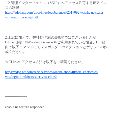
1-2.管理インターフェイス（SNIP）へアクセス許可するIPアドレ
スの制限
https://sdpf.ntt.com/docs/files/loadbalancer/20170927/citrix-netscaler-
vulnerability-acl-jp.pdf
2.上記に加えて、弊社動作確認済機能ではございませんが
Citrix(旧称：NetScaler) Gatewayをご利用されている場合、CLI経
由で以下コマンドにてレスポンダーのアクションとポリシーの作
成ください。
※CLIへのアクセス方法は以下をご確認ください。
https://sdpf.ntt.com/services/docs/loadbalancer/tutorials/netscaler-
vpx/login.html#netscaler-vpx-cli-ssh
===========-
enable ns feature responder