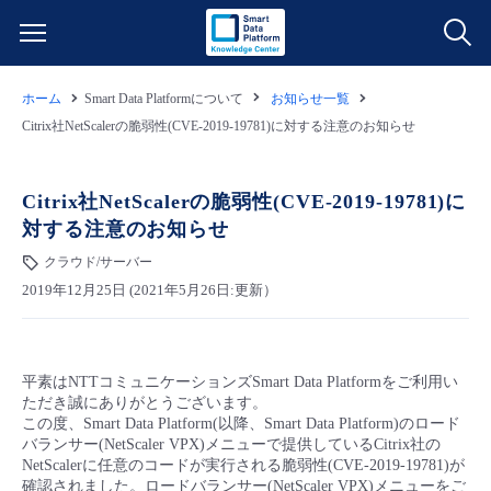
ホーム
Smart Data Platformについて
お知らせ一覧
サービス一覧
Citrix社NetScalerの脆弱性(CVE-2019-19781)に対する注意のお知らせ
データ利活用
よくある質問
Citrix社NetScalerの脆弱性(CVE-2019-19781)に
対する注意のお知らせ
クラウド/サーバー
データ利活用
料金情報
クラウド/サーバー
2019年12月25日 (2021年5月26日:更新）
ネットワーク
クラウド/サーバー
料金シミュレーター
ご利用開始ガイド
■ 管理機能
IoT
ネットワーク
データ利活用
ユースケース
平素はNTTコミュニケーションズSmart Data Platformをご利用い
ただき誠にありがとうございます。
- 管理機能
- バックアップ
モニタリング/監査
IoT
クラウド/サーバー
この度、Smart Data Platform(以降、Smart Data Platform)のロード
故障/メンテナンス情報
バランサー(NetScaler VPX)メニューで提供しているCitrix社の
NetScalerに任意のコードが実行される脆弱性(CVE-2019-19781)が
- セキュリティ・監査
サポート
モニタリング/監査
ネットワーク
サービス稼働状況
確認されました。ロードバランサー(NetScaler VPX)メニューをご