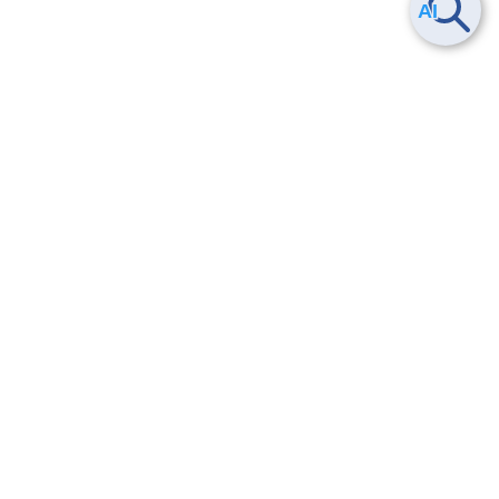
Smart Data Platform につい
ヘルプ
て
よくある質問
特長
お問い合わせ
サービス一覧
トレーニング/操作動画
ユースケース
導入事例
法的情報・信頼性
料金情報
サービス利用規約・SLA
お知らせ
セキュリティ&コンプライア
ンス
パートナー