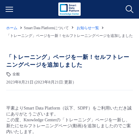
ホーム
Smart Data Platformについて
お知らせ一覧
サービス一覧
「トレーニング」ページを一新！セルフトレーニングページを追加しました
データ利活用
よくある質問
「トレーニング」ページを一新！セルフトレー
ニングページを追加しました
クラウド/サーバー
データ利活用
料金情報
全般
2023年8月21日 (2023年8月21日:更新）
ネットワーク
クラウド/サーバー
料金シミュレーター
ご利用開始ガイド
■ 管理機能
IoT
ネットワーク
データ利活用
ユースケース
平素よりSmart Data Platform（以下、SDPF）をご利用いただき誠
にありがとうございます。
- 管理機能
- バックアップ
モニタリング/監査
IoT
クラウド/サーバー
この度、Knowledge Centerの「トレーニング」ページを一新し、
故障/メンテナンス情報
新たにセルフトレーニングページ(動画)を追加し
ましたので
ご案
内いたします。
- セキュリティ・監査
サポート
モニタリング/監査
ネットワーク
サービス稼働状況