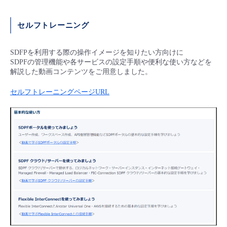
■ セットアップガイド
パートナー
- データと分析
セルフトレーニング
管理機能
サポート
IoT
故障/メンテナンス履歴
- 新規お申し込み方法
販売パートナー向けプログラム
トレーニング/操作動画
SDFPを利用する際の操作イメージを知りたい方向けに
- IoT
すべてのメニューを見る
管理機能
モニタリング/監査
メンテナンス予定
- 初期設定・確認
SDPFの管理機能や各サービスの設定手順や便利な使い方などを
解説した動画コンテンツをご用意しました。
協業パートナー
脱炭素化
- マルチクラウド利用
すべてのメニューを見る
サポート
定期メンテナンス
- ユーザー機能の管理
セルフトレーニングページURL
- リモートワーク
すべてのメニューを見る
- 登録情報の管理
- ITインフラストラクチャー
- APIリファレンス
- その他
■ 基本構築ガイド
- クラウド / サーバー