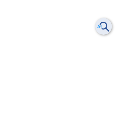
Smart Data Platform につい
ヘルプ
て
よくある質問
特長
お問い合わせ
サービス一覧
トレーニング/操作動画
ユースケース
導入事例
法的情報・信頼性
料金情報
サービス利用規約・SLA