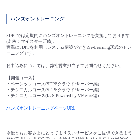
- Flexible InterConnect
ハンズオントレーニング
- Flexible Remote Access
SDPFでは定期的にハンズオントレーニングを実施しております
(名称：マイスター研修)。
- vUTM2
実際にSDPFを利用しシステム構築ができるe-Learning形式のトレ
ーニングです。
お申込みについては、弊社営業担当までお問合せください。
【開催コース】
・ベーシックコース(SDPFクラウド/サーバー編)
・テクニカルコース(SDPFクラウド/サーバー編)
・テクニカルコース(IaaS Powered by VMware編)
ハンズオントレーニングページURL
今後ともお客さまにとってより良いサービスをご提供できるよう
努めてまいりますので、引き続きご愛顧下さいますよう何卒宜し