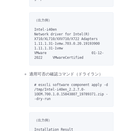
（出力例）
Intel-i40en                     
Network driver for Intel(R) 
X710/XL710/XXV710/X722 Adapters                 
1.11.1.31-1vmw.703.0.20.19193900      
1.11.1.31-1vmw                  
VMware                      01-12-
2022     VMwareCertified
適用可否の確認コマンド（ドライラン）
# esxcli software component apply -d 
/tmp/Intel-i40en_2.2.7.0-
1OEM.700.1.0.15843807_19789371.zip -
-dry-run
（出力例）
Installation Result