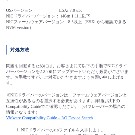
■ セットアップガイド
OSバージョン ：ESXi 7.0 u3c
パートナー
- データと分析
管理機能
サポート
IoT
故障/メンテナンス履歴
NICドライバーバージョン： i40en 1.11.1以下
- 新規お申し込み方法
NICファームウェアバージョン：8.5以上（ESXi から確認できる
NVM version）
販売パートナー向けプログラム
トレーニング/操作動画
- IoT
すべてのメニューを見る
管理機能
モニタリング/監査
メンテナンス予定
- 初期設定・確認
協業パートナー
脱炭素化
- マルチクラウド利用
対処方法
すべてのメニューを見る
サポート
定期メンテナンス
- ユーザー機能の管理
- リモートワーク
問題を回避するためには、お客さまにて以下の手順でNICドライ
すべてのメニューを見る
- 登録情報の管理
バーバージョンを2.2.7※にアップデートいただく必要がございま
す。お手数ですが、ご対応いただきますようお願い申し上げま
- ITインフラストラクチャー
す。
- APIリファレンス
※NICドライバーのバージョンは、ファームウェアバージョンと
- その他
互換性があるものを選択する必要があります。詳細は以下の
Compatibility Guideでご確認ください。（v4フレーバーの場合の
■ 基本構築ガイド
情報となります）
VMware Compatibility Guide – I/O Device Search
- クラウド / サーバー
NICドライバーのzipファイルを入手します。