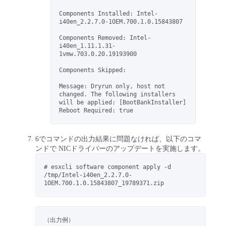
Components Installed: Intel-
i40en_2.2.7.0-1OEM.700.1.0.15843807
Components Removed: Intel-
i40en_1.11.1.31-
1vmw.703.0.20.19193900
Components Skipped:
Message: Dryrun only, host not 
changed. The following installers 
will be applied: [BootBankInstaller]

Reboot Required: true
6でコマンドの出力結果に問題なければ、以下のコマ
ンドで NICドライバーのアップデートを実施します。
# esxcli software component apply -d 
/tmp/Intel-i40en_2.2.7.0-
1OEM.700.1.0.15843807_19789371.zip
（出力例）