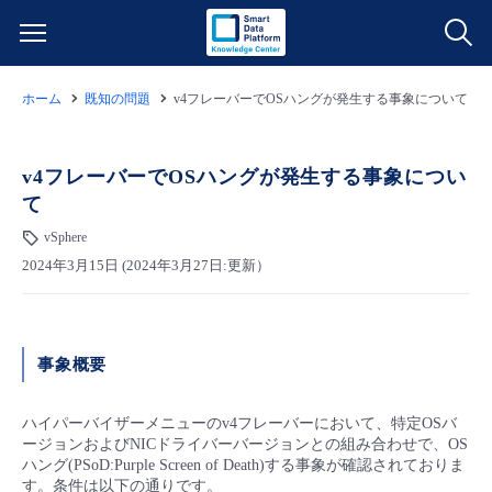
ホーム
既知の問題
v4フレーバーでOSハングが発生する事象について
サービス一覧
データ利活用
v4フレーバーでOSハングが発生する事象につい
よくある質問
て
クラウド/サーバー
データ利活用
vSphere
料金情報
2024年3月15日 (2024年3月27日:更新）
ネットワーク
クラウド/サーバー
料金シミュレーター
ご利用開始ガイド
■ 管理機能
IoT
ネットワーク
データ利活用
事象概要
ユースケース
- 管理機能
- バックアップ
モニタリング/監査
IoT
クラウド/サーバー
ハイパーバイザーメニューのv4フレーバーにおいて、特定OSバ
故障/メンテナンス情報
ージョンおよびNICドライバーバージョンとの組み合わせで、OS
ハング(PSoD:Purple Screen of Death)する事象が確認されておりま
- セキュリティ・監査
サポート
モニタリング/監査
ネットワーク
サービス稼働状況
す。条件は以下の通りです。