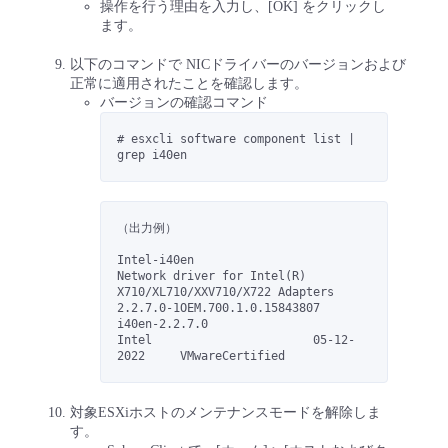
操作を行う理由を入力し、[OK] をクリックし
ます。
以下のコマンドで NICドライバーのバージョンおよび
正常に適用されたことを確認します。
バージョンの確認コマンド
# esxcli software component list | 
grep i40en
（出力例）
Intel-i40en                     
Network driver for Intel(R) 
X710/XL710/XXV710/X722 Adapters                 
2.2.7.0-1OEM.700.1.0.15843807         
i40en-2.2.7.0                   
Intel                       05-12-
2022     VMwareCertified
対象ESXiホストのメンテナンスモードを解除しま
す。