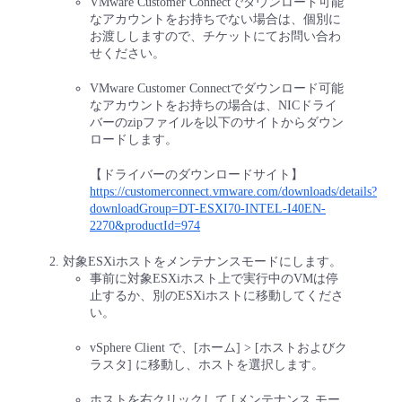
VMware Customer Connectでダウンロード可能
なアカウントをお持ちでない場合は、個別に
- Flexible InterConnect
お渡ししますので、チケットにてお問い合わ
せください。
- Flexible Remote Access
VMware Customer Connectでダウンロード可能
なアカウントをお持ちの場合は、NICドライ
バーのzipファイルを以下のサイトからダウン
- vUTM2
ロードします。
【ドライバーのダウンロードサイト】
https://customerconnect.vmware.com/downloads/details?
downloadGroup=DT-ESXI70-INTEL-I40EN-
2270&productId=974
対象ESXiホストをメンテナンスモードにします。
事前に対象ESXiホスト上で実行中のVMは停
止するか、別のESXiホストに移動してくださ
い。
vSphere Client で、[ホーム] > [ホストおよびク
ラスタ] に移動し、ホストを選択します。
ホストを右クリックして [メンテナンス モー