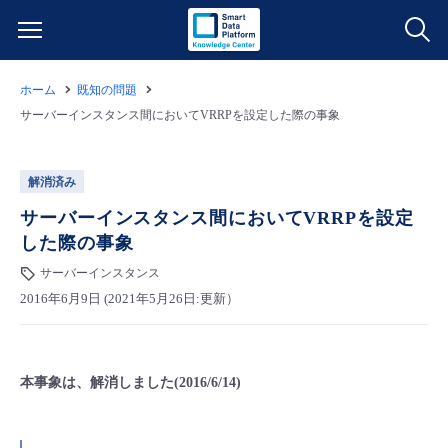
ホーム
既知の問題
サービス一覧
サーバーインスタンス間においてVRRPを設定した際の事象
データ利活用
よくある質問
解消済み
クラウド/サーバー
データ利活用
サーバーインスタンス間においてVRRPを設定
料金情報
した際の事象
ネットワーク
クラウド/サーバー
料金シミュレーター
サーバーインスタンス
ご利用開始ガイド
2016年6月9日 (2021年5月26日:更新）
■ 管理機能
IoT
ネットワーク
データ利活用
ユースケース
- 管理機能
本事象は、解消しました(2016/6/14)
- バックアップ
モニタリング/監査
IoT
クラウド/サーバー
故障/メンテナンス情報
- セキュリティ・監査
サポート
モニタリング/監査
ネットワーク
サービス稼働状況