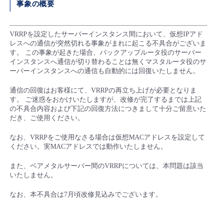
事象の概要
■ セットアップガイド
パートナー
- データと分析
管理機能
サポート
IoT
故障/メンテナンス履歴
- 新規お申し込み方法
VRRPを設定したサーバーインスタンス間において、仮想IPアド
レスへの通信が突然切れる事象がまれに起こる不具合がございま
販売パートナー向けプログラム
トレーニング/操作動画
- IoT
す。 この事象が起きた場合、バックアップルータ役のサーバー
すべてのメニューを見る
管理機能
モニタリング/監査
メンテナンス予定
- 初期設定・確認
インスタンスへ通信が切り替わることは無くマスタルータ役のサ
ーバーインスタンスへの通信も自動的には回復いたしません。
協業パートナー
脱炭素化
- マルチクラウド利用
すべてのメニューを見る
サポート
定期メンテナンス
- ユーザー機能の管理
通信の回復はお客様にて、VRRPの再立ち上げが必要となりま
す。 ご迷惑をおかけいたしますが、改修が完了するまでは上記
- リモートワーク
の不具合内容および下記の回復方法につきまして十分ご留意いた
すべてのメニューを見る
- 登録情報の管理
だき、ご使用ください。
- ITインフラストラクチャー
なお、VRRPをご使用なさる場合は仮想MACアドレスを設定して
- APIリファレンス
ください。実MACアドレスでは動作いたしません。
- その他
また、ベアメタルサーバー間のVRRPについては、本問題は該当
いたしません。
■ 基本構築ガイド
なお、本不具合は7月頃改修見込みでございます。
- クラウド / サーバー