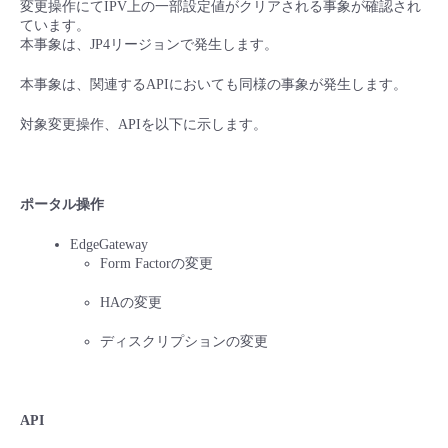
変更操作にてIPV上の一部設定値がクリアされる事象が確認され
■ セットアップガイド
ています。
パートナー
本事象は、JP4リージョンで発生します。
- データと分析
管理機能
サポート
IoT
故障/メンテナンス履歴
- 新規お申し込み方法
本事象は、関連するAPIにおいても同様の事象が発生します。
販売パートナー向けプログラム
トレーニング/操作動画
- IoT
すべてのメニューを見る
管理機能
モニタリング/監査
メンテナンス予定
- 初期設定・確認
対象変更操作、APIを以下に示します。
協業パートナー
脱炭素化
- マルチクラウド利用
すべてのメニューを見る
サポート
定期メンテナンス
- ユーザー機能の管理
ポータル操作
- リモートワーク
すべてのメニューを見る
- 登録情報の管理
EdgeGateway
Form Factorの変更
- ITインフラストラクチャー
- APIリファレンス
HAの変更
- その他
ディスクリプションの変更
■ 基本構築ガイド
- クラウド / サーバー
API