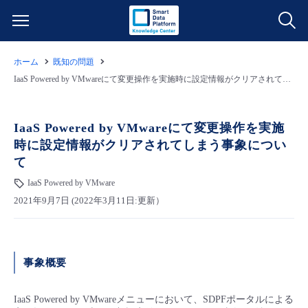
ホーム
既知の問題
サービス一覧
IaaS Powered by VMwareにて変更操作を実施時に設定情報がクリアされてしまう事象について
データ利活用
よくある質問
IaaS Powered by VMwareにて変更操作を実施
時に設定情報がクリアされてしまう事象につい
クラウド/サーバー
データ利活用
料金情報
て
IaaS Powered by VMware
ネットワーク
クラウド/サーバー
料金シミュレーター
ご利用開始ガイド
2021年9月7日 (2022年3月11日:更新）
■ 管理機能
IoT
ネットワーク
データ利活用
ユースケース
事象概要
- 管理機能
- バックアップ
モニタリング/監査
IoT
クラウド/サーバー
故障/メンテナンス情報
IaaS Powered by VMwareメニューにおいて、SDPFポータルによる
- セキュリティ・監査
サポート
モニタリング/監査
ネットワーク
サービス稼働状況