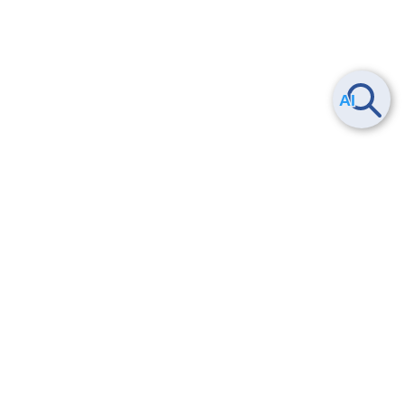
Smart Data Platform につい
ヘルプ
て
よくある質問
特長
お問い合わせ
サービス一覧
トレーニング/操作動画
ユースケース
導入事例
法的情報・信頼性
料金情報
サービス利用規約・SLA