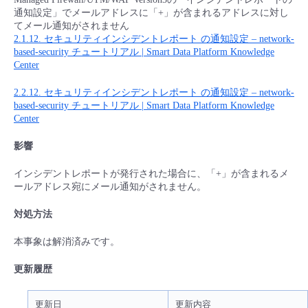
■ セットアップガイド
通知設定」でメールアドレスに「+」が含まれるアドレスに対し
てメール通知がされません
パートナー
- データと分析
管理機能
サポート
IoT
故障/メンテナンス履歴
2.1.12. セキュリティインシデントレポート の通知設定 – network-
- 新規お申し込み方法
based-security チュートリアル | Smart Data Platform Knowledge
販売パートナー向けプログラム
Center
トレーニング/操作動画
- IoT
すべてのメニューを見る
管理機能
モニタリング/監査
メンテナンス予定
- 初期設定・確認
2.2.12. セキュリティインシデントレポート の通知設定 – network-
協業パートナー
based-security チュートリアル | Smart Data Platform Knowledge
脱炭素化
- マルチクラウド利用
すべてのメニューを見る
サポート
定期メンテナンス
Center
- ユーザー機能の管理
影響
- リモートワーク
すべてのメニューを見る
- 登録情報の管理
インシデントレポートが発行された場合に、「+」が含まれるメ
ールアドレス宛にメール通知がされません。
- ITインフラストラクチャー
- APIリファレンス
対処方法
- その他
本事象は解消済みです。
■ 基本構築ガイド
更新履歴
- クラウド / サーバー
更新日
更新内容