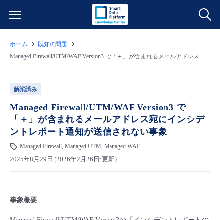
ホーム
既知の問題
サービス一覧
Managed Firewall/UTM/WAF Version3 で「＋」が含まれるメールアドレス宛にインシデントレポート通知が送信されない事象
データ利活用
よくある質問
解消済み
クラウド/サーバー
データ利活用
Managed Firewall/UTM/WAF Version3 で
料金情報
「＋」が含まれるメールアドレス宛にインシデ
ントレポート通知が送信されない事象
ネットワーク
クラウド/サーバー
料金シミュレーター
ご利用開始ガイド
Managed Firewall, Managed UTM, Managed WAF
2025年8月29日 (2026年2月26日:更新）
■ 管理機能
IoT
ネットワーク
データ利活用
ユースケース
- 管理機能
- バックアップ
モニタリング/監査
IoT
クラウド/サーバー
故障/メンテナンス情報
事象概要
- セキュリティ・監査
サポート
モニタリング/監査
ネットワーク
サービス稼働状況
Managed Firewall/UTM/WAF Version3
の「インシデントレポートの