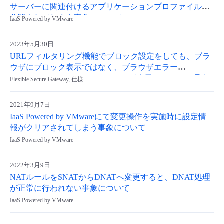
サーバーに関連付けるアプリケーションプロファイルが
公開されてしまう事象について
IaaS Powered by VMware
2023年5月30日
URLフィルタリング機能でブロック設定をしても、ブラ
ウザにブロック表示ではなく、ブラウザエラー
（ERR_CONNECTION_RESET）が表示されます。理由
Flexible Secure Gateway, 仕様
を教えてください。
2021年9月7日
IaaS Powered by VMwareにて変更操作を実施時に設定情
報がクリアされてしまう事象について
IaaS Powered by VMware
2022年3月9日
NATルールをSNATからDNATへ変更すると、DNAT処理
が正常に行われない事象について
IaaS Powered by VMware