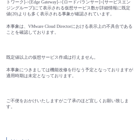
トワーク]->[Edge Gateway]->[ロードバランサー]>[サービスエン
■ セットアップガイド
ジングループ]にて表示される仮想サービス数が詳細情報に既定
パートナー
値(20)よりも多く表示される事象が確認されています。
- データと分析
管理機能
サポート
IoT
故障/メンテナンス履歴
- 新規お申し込み方法
本事象は、VMware Cloud Directorにおける表示上の不具合である
販売パートナー向けプログラム
トレーニング/操作動画
ことを確認しております。
- IoT
すべてのメニューを見る
管理機能
モニタリング/監査
メンテナンス予定
- 初期設定・確認
協業パートナー
脱炭素化
- マルチクラウド利用
すべてのメニューを見る
サポート
定期メンテナンス
- ユーザー機能の管理
既定値以上の仮想サービス作成は行えません。
- リモートワーク
本事象につきましては機能改修を行なう予定となっておりますが
すべてのメニューを見る
- 登録情報の管理
適用時期は未定となっております。
- ITインフラストラクチャー
- APIリファレンス
ご不便をおかけいたしますがご了承のほど宜しくお願い致しま
- その他
す。
■ 基本構築ガイド
- クラウド / サーバー