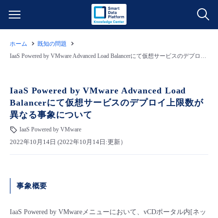
ホーム
既知の問題
サービス一覧
IaaS Powered by VMware Advanced Load Balancerにて仮想サービスのデプロイ上限数が異なる事象について
データ利活用
よくある質問
IaaS Powered by VMware Advanced Load
Balancerにて仮想サービスのデプロイ上限数が
クラウド/サーバー
データ利活用
料金情報
異なる事象について
IaaS Powered by VMware
ネットワーク
クラウド/サーバー
料金シミュレーター
ご利用開始ガイド
2022年10月14日 (2022年10月14日:更新）
■ 管理機能
IoT
ネットワーク
データ利活用
ユースケース
事象概要
- 管理機能
- バックアップ
モニタリング/監査
IoT
クラウド/サーバー
故障/メンテナンス情報
IaaS Powered by VMwareメニューにおいて、vCDポータル内[ネッ
- セキュリティ・監査
サポート
モニタリング/監査
ネットワーク
サービス稼働状況