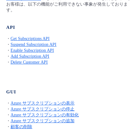
■ セットアップガイド
お客様は、以下の機能がご利用できない事象が発生しておりま
す。
パートナー
- データと分析
管理機能
サポート
IoT
故障/メンテナンス履歴
- 新規お申し込み方法
API
販売パートナー向けプログラム
トレーニング/操作動画
- IoT
すべてのメニューを見る
管理機能
モニタリング/監査
メンテナンス予定
- 初期設定・確認
・
Get Subscriptions API
・
Suspend Subscription API
協業パートナー
脱炭素化
- マルチクラウド利用
・
Enable Subscription API
すべてのメニューを見る
サポート
定期メンテナンス
- ユーザー機能の管理
・
Add Subscription API
・
Delete Customer API
- リモートワーク
すべてのメニューを見る
- 登録情報の管理
- ITインフラストラクチャー
- APIリファレンス
GUI
- その他
・
Azure サブスクリプションの表示
・
Azure サブスクリプションの停止
■ 基本構築ガイド
・
Azure サブスクリプションの有効化
・
Azure サブスクリプションの追加
・
顧客の削除
- クラウド / サーバー