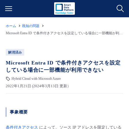
ホーム
既知の問題
サービス一覧
Microsoft Entra ID で条件付きアクセスを設定している場合に一部機能が利用できない
データ利活用
よくある質問
解消済み
クラウド/サーバー
データ利活用
Microsoft Entra ID で条件付きアクセスを設定
料金情報
している場合に一部機能が利用できない
ネットワーク
クラウド/サーバー
料金シミュレーター
Hybrid Cloud with Microsoft Azure
ご利用開始ガイド
2022年1月21日 (2024年3月13日:更新）
■ 管理機能
IoT
ネットワーク
データ利活用
ユースケース
- 管理機能
- バックアップ
モニタリング/監査
IoT
クラウド/サーバー
事象概要
故障/メンテナンス情報
- セキュリティ・監査
サポート
モニタリング/監査
ネットワーク
サービス稼働状況
条件付きアクセス
によって、ソース IP アドレスを限定している