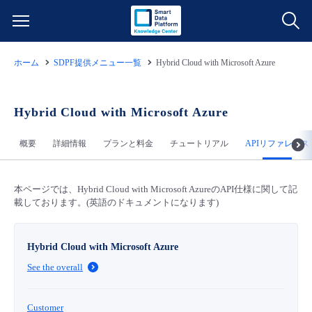
ホーム
SDPF提供メニュー一覧
Hybrid Cloud with Microsoft Azure
サービス一覧
データ利活用
Hybrid Cloud with Microsoft Azure
よくある質問
概要
詳細情報
プランと料金
チュートリアル
APIリファレンス
クラウド/サーバー
データ利活用
料金情報
ネットワーク
クラウド/サーバー
料金シミュレーター
本ページでは、Hybrid Cloud with Microsoft AzureのAPI仕様に関して記
ご利用開始ガイド
載しております。(英語のドキュメントになります)
■ 管理機能
IoT
ネットワーク
データ利活用
ユースケース
Hybrid Cloud with Microsoft Azure
- 管理機能
See the overall
- バックアップ
モニタリング/監査
IoT
クラウド/サーバー
故障/メンテナンス情報
- セキュリティ・監査
Customer
サポート
モニタリング/監査
ネットワーク
サービス稼働状況