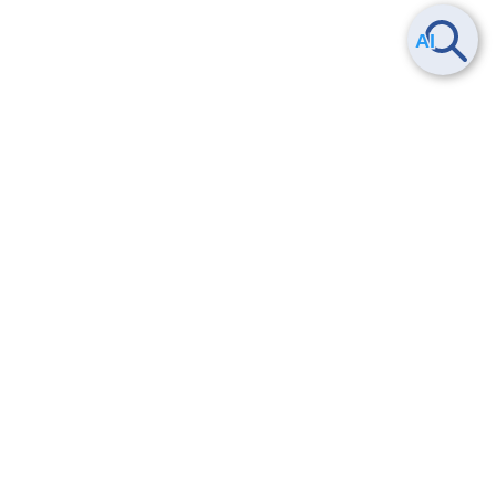
Smart Data Platform につい
ヘルプ
て
よくある質問
特長
お問い合わせ
サービス一覧
トレーニング/操作動画
ユースケース
導入事例
法的情報・信頼性
料金情報
サービス利用規約・SLA
お知らせ
セキュリティ&コンプライア
ンス
パートナー