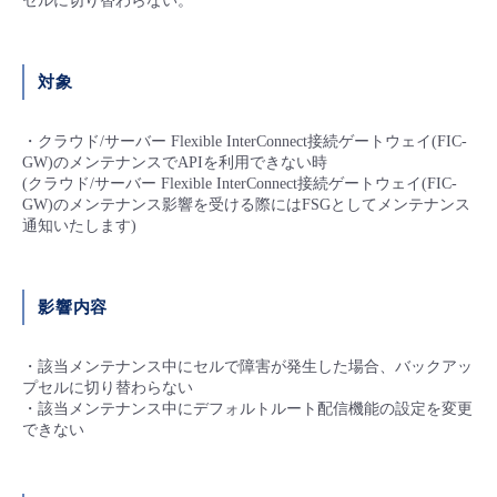
セルに切り替わらない。
■ セットアップガイド
パートナー
- データと分析
管理機能
サポート
IoT
故障/メンテナンス履歴
- 新規お申し込み方法
対象
販売パートナー向けプログラム
トレーニング/操作動画
- IoT
すべてのメニューを見る
管理機能
モニタリング/監査
メンテナンス予定
- 初期設定・確認
・クラウド/サーバー Flexible InterConnect接続ゲートウェイ(FIC-
GW)のメンテナンスでAPIを利用できない時
協業パートナー
脱炭素化
- マルチクラウド利用
(クラウド/サーバー Flexible InterConnect接続ゲートウェイ(FIC-
すべてのメニューを見る
サポート
定期メンテナンス
- ユーザー機能の管理
GW)のメンテナンス影響を受ける際にはFSGとしてメンテナンス
通知いたします)
- リモートワーク
すべてのメニューを見る
- 登録情報の管理
- ITインフラストラクチャー
影響内容
- APIリファレンス
- その他
・該当メンテナンス中にセルで障害が発生した場合、バックアッ
プセルに切り替わらない
■ 基本構築ガイド
・該当メンテナンス中にデフォルトルート配信機能の設定を変更
できない
- クラウド / サーバー