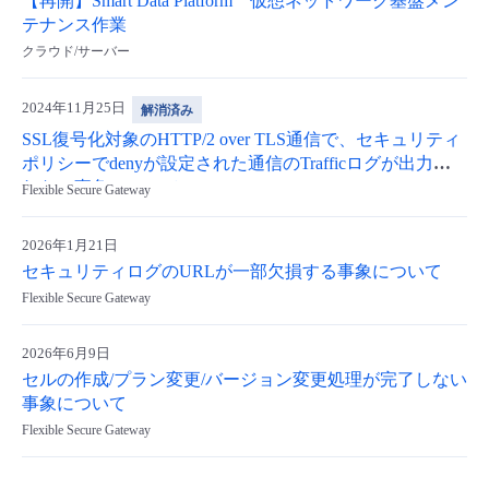
【再開】Smart Data Platform 仮想ネットワーク基盤メン
テナンス作業
クラウド/サーバー
2024年11月25日
解消済み
SSL復号化対象のHTTP/2 over TLS通信で、セキュリティ
ポリシーでdenyが設定された通信のTrafficログが出力さ
れない事象について
Flexible Secure Gateway
2026年1月21日
セキュリティログのURLが一部欠損する事象について
Flexible Secure Gateway
2026年6月9日
セルの作成/プラン変更/バージョン変更処理が完了しない
事象について
Flexible Secure Gateway