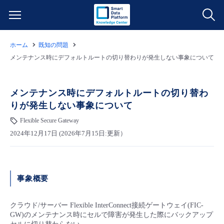
ホーム
既知の問題
サービス一覧
メンテナンス時にデフォルトルートの切り替わりが発生しない事象について
データ利活用
よくある質問
メンテナンス時にデフォルトルートの切り替わ
りが発生しない事象について
クラウド/サーバー
データ利活用
料金情報
Flexible Secure Gateway
2024年12月17日 (2026年7月15日:更新）
ネットワーク
クラウド/サーバー
料金シミュレーター
ご利用開始ガイド
■ 管理機能
IoT
ネットワーク
データ利活用
ユースケース
事象概要
- 管理機能
- バックアップ
モニタリング/監査
IoT
クラウド/サーバー
故障/メンテナンス情報
クラウド/サーバー Flexible InterConnect接続ゲートウェイ(FIC-
GW)のメンテナンス時にセルで障害が発生した際にバックアップ
- セキュリティ・監査
サポート
モニタリング/監査
ネットワーク
サービス稼働状況