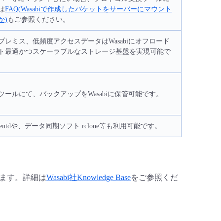
は
FAQ(Wasabiで作成したバケットをサーバーにマウント
か)
もご参照ください。
レミス、低頻度アクセスデータはWasabiにオフロード
ト最適かつスケーラブルなストレージ基盤を実現可能で
ールにて、バックアップをWasabiに保管可能です。
entdや、データ同期ソフト rclone等も利用可能です。
います。詳細は
Wasabi社Knowledge Base
をご参照くだ