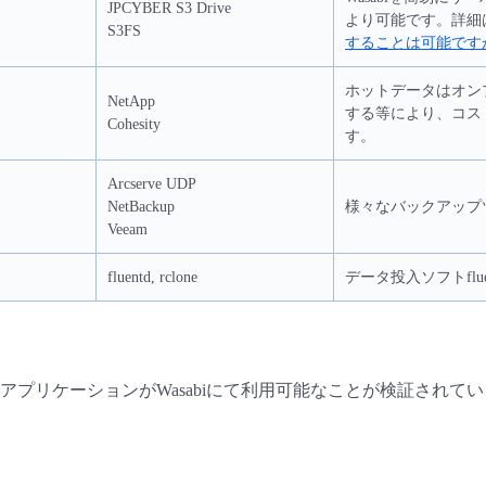
JPCYBER S3 Drive
より可能です。詳細
S3FS
することは可能です
ホットデータはオンプ
NetApp
する等により、コス
Cohesity
す。
Arcserve UDP
NetBackup
様々なバックアップツ
Veeam
fluentd, rclone
データ投入ソフトflu
アプリケーションがWasabiにて利用可能なことが検証されて