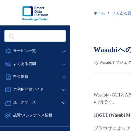
ホーム
よくある
Wasab
サービス一覧
データ利活用
Wasabiオブジ
よくある質問
クラウド/サーバー
データ利活用
料金情報
ネットワーク
クラウド/サーバー
料金シミュレーター
IoT
ご利用開始ガイド
ネットワーク
WasabiへG
データ利活用
モニタリング/監査
■ 管理機能
IoT
可能です。
ユースケース
クラウド/サーバー
サポート
- 管理機能
モニタリング/監査
- バックアップ
ネットワーク
管理機能
(1)GUI (Wasabi M
故障/メンテナンス情報
サポート
- セキュリティ・監査
■ セットアップガイド
IoT
すべてのメニューを見る
サービス稼働状況
管理機能
ブラウザによりア
- データと分析
- 新規お申し込み方法