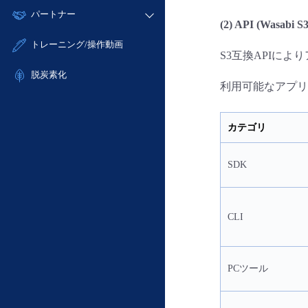
モニタリング/監査
故障/メンテナンス履歴
すべてのメニューを見る
パートナー
- IoT
- 初期設定・確認
サポート
(2) API (Wasabi S
メンテナンス予定
- マルチクラウド利用
- ユーザー機能の管理
販売パートナー向けプログラム
すべてのメニューを見る
トレーニング/操作動画
定期メンテナンス
- リモートワーク
S3互換APIに
- 登録情報の管理
協業パートナー
- ITインフラストラクチャー
脱炭素化
- APIリファレンス
利用可能なアプリ
- その他
■ 基本構築ガイド
- クラウド / サーバー
カテゴリ
- Flexible InterConnect
- Flexible Remote Access
SDK
- vUTM2
CLI
PCツール