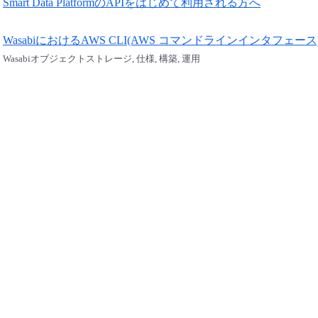
Smart Data PlatformのAPIをはじめて利用される方へ
WasabiにおけるAWS CLI(AWS コマンドラインインタフェー
Wasabiオブジェクトストレージ, 仕様, 構築, 運用