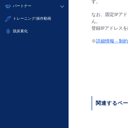
モニタリング/監査
す。
故障/メンテナンス履歴
すべてのメニューを見る
パートナー
- IoT
- 初期設定・確認
サポート
メンテナンス予定
なお、固定IPアド
- マルチクラウド利用
- ユーザー機能の管理
販売パートナー向けプログラム
すべてのメニューを見る
トレーニング/操作動画
定期メンテナンス
ん。
- リモートワーク
- 登録情報の管理
協業パートナー
登録IPアドレス
- ITインフラストラクチャー
脱炭素化
- APIリファレンス
- その他
※
詳細情報 – 制
■ 基本構築ガイド
- クラウド / サーバー
- Flexible InterConnect
- Flexible Remote Access
- vUTM2
関連するペ