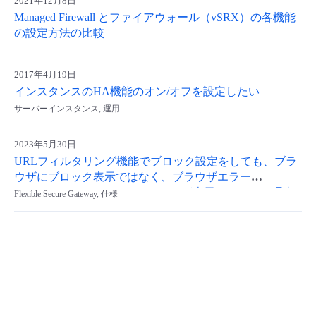
2021年12月8日
Managed Firewall とファイアウォール（vSRX）の各機能
の設定方法の比較
2017年4月19日
インスタンスのHA機能のオン/オフを設定したい
サーバーインスタンス, 運用
2023年5月30日
URLフィルタリング機能でブロック設定をしても、ブラ
ウザにブロック表示ではなく、ブラウザエラー
（ERR_CONNECTION_RESET）が表示されます。理由
Flexible Secure Gateway, 仕様
を教えてください。