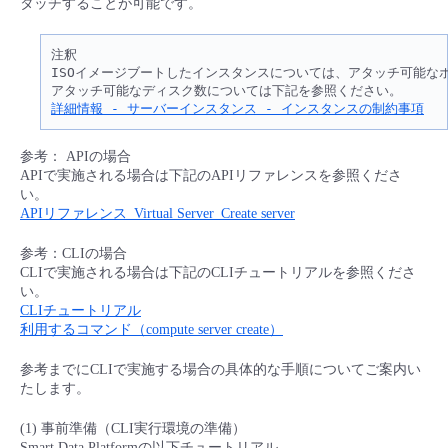
タッチすることが可能です。
■ セットアップガイド
パートナー
- データと分析
管理機能
サポート
IoT
故障/メンテナンス履歴
注釈

- 新規お申し込み方法
ISOイメージブートしたインスタンスについては、アタッチ可能なボ
販売パートナー向けプログラム
トレーニング/操作動画
- IoT
詳細情報 - サーバーインスタンス - インスタンスの制約事項
すべてのメニューを見る
管理機能
モニタリング/監査
メンテナンス予定
- 初期設定・確認
協業パートナー
参考： APIの場合
脱炭素化
- マルチクラウド利用
すべてのメニューを見る
サポート
定期メンテナンス
APIで実施される場合は下記のAPIリファレンスを参照くださ
- ユーザー機能の管理
い。
APIリファレンス_Virtual Server_Create server
- リモートワーク
すべてのメニューを見る
- 登録情報の管理
参考：CLIの場合
- ITインフラストラクチャー
CLIで実施される場合は下記のCLIチュートリアルを参照くださ
- APIリファレンス
い。
CLIチュートリアル
- その他
利用するコマンド（compute server create）
■ 基本構築ガイド
参考までにCLIで実施する場合の具体的な手順についてご案内い
たします。
- クラウド / サーバー
(1) 事前準備（CLI実行環境の準備）
Smart Data Platformの以下チュートリアル