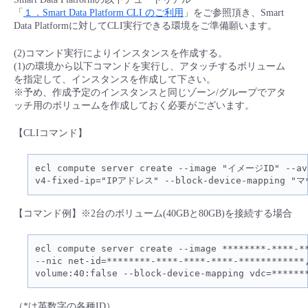
「
１．Smart Data Platform CLI のご利用
」をご参照頂き、Smart
- Flexible InterConnect
Data Platformに対してCLI実行できる環境をご準備願います。
(2)コマンド実行によりインスタンスを作成する。
- Flexible Remote Access
(1)の環境から以下コマンドを実行し、アタッチするボリューム
を指定して、インスタンスを作成して下さい。
※予め、作成予定のインスタンスと同じゾーン/グループでアタ
- vUTM2
ッチ用のボリュームを作成しておく必要がございます。
【CLIコマンド】
ecl compute server create --image "イメージID" -
v4-fixed-ip="IPアドレス" --block-device-mappin
【コマンド例】※2台のボリューム(40GBと80GB)を接続する場合
ecl compute server create --image ********-****-**
--nic net-id=********-****-****-****-************
volume:40:false --block-device-mapping vdc=******
（*は英数字の各種ID）