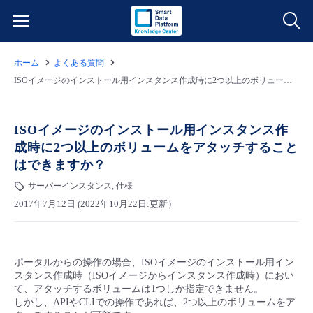
ホーム
よくある質問
サービス一覧
ISOイメージのインストール用インスタンス作成時に2つ以上のボリュームをアタッチすることはできますか？
データ利活用
よくある質問
ISOイメージのインストール用インスタンス作
成時に2つ以上のボリュームをアタッチすること
クラウド/サーバー
データ利活用
料金情報
はできますか？
サーバーインスタンス, 仕様
ネットワーク
クラウド/サーバー
料金シミュレーター
ご利用開始ガイド
2017年7月12日 (2022年10月22日:更新）
■ 管理機能
IoT
ネットワーク
データ利活用
ユースケース
ポータルからの操作の場合、ISOイメージのインストール用イン
- 管理機能
- バックアップ
モニタリング/監査
IoT
クラウド/サーバー
故障/メンテナンス情報
スタンス作成時（ISOイメージからインスタンス作成時）におい
て、アタッチするボリュームは1つしか指定できません。
しかし、APIやCLIでの操作であれば、2つ以上のボリュームをア
- セキュリティ・監査
サポート
モニタリング/監査
ネットワーク
サービス稼働状況