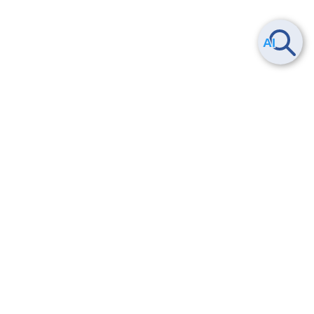
Smart Data Platform につい
ヘルプ
て
よくある質問
特長
お問い合わせ
サービス一覧
トレーニング/操作動画
ユースケース
導入事例
法的情報・信頼性
料金情報
サービス利用規約・SLA
お知らせ
セキュリティ&コンプライア
ンス