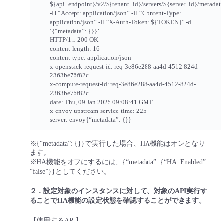
${api_endpoint}/v2/${tenant_id}/servers/${server_id}/metadat
-H “Accept: application/json” -H “Content-Type:
application/json” -H “X-Auth-Token: ${TOKEN}” -d
‘{“metadata”: {}}’
HTTP/1.1 200 OK
content-length: 16
content-type: application/json
x-openstack-request-id: req-3e86e288-aa4d-4512-824d-
2363be76f82c
x-compute-request-id: req-3e86e288-aa4d-4512-824d-
2363be76f82c
date: Thu, 09 Jan 2025 09:08:41 GMT
x-envoy-upstream-service-time: 225
server: envoy{“metadata”: {}}
※{“metadata”: {}}で実行した場合、HA機能はオンとなり
ます。
※HA機能をオフにするには、{“metadata”: {“HA_Enabled”:
“false”}}としてください。
２．設定対象のインスタンスに対して、対象のAPI実行す
ることでHA機能の設定状態を確認することができます。
【使用するAPI】