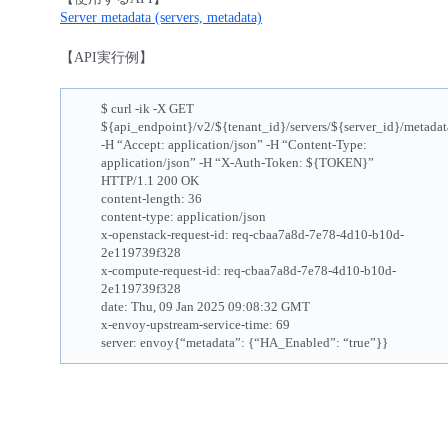
Server metadata (servers, metadata)
【API実行例】
$ curl -ik -X GET
${api_endpoint}/v2/${tenant_id}/servers/${server_id}/metadat
-H “Accept: application/json” -H “Content-Type:
application/json” -H “X-Auth-Token: ${TOKEN}”
HTTP/1.1 200 OK
content-length: 36
content-type: application/json
x-openstack-request-id: req-cbaa7a8d-7e78-4d10-b10d-
2e119739f328
x-compute-request-id: req-cbaa7a8d-7e78-4d10-b10d-
2e119739f328
date: Thu, 09 Jan 2025 09:08:32 GMT
x-envoy-upstream-service-time: 69
server: envoy{“metadata”: {“HA_Enabled”: “true”}}