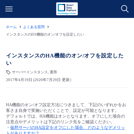
ホーム
よくある質問
サービス一覧
インスタンスのHA機能のオン/オフを設定したい
データ利活用
よくある質問
インスタンスのHA機能のオン/オフを設定した
い
クラウド/サーバー
データ利活用
料金情報
サーバーインスタンス, 運用
2017年4月19日 (2026年7月29日:更新）
ネットワーク
クラウド/サーバー
料金シミュレーター
ご利用開始ガイド
■ 管理機能
IoT
ネットワーク
データ利活用
ユースケース
HA機能のオン/オフ設定方法につきまして、下記のいずれかをお
客さま自身で実施いただくことで、設定が可能となります。
- 管理機能
- バックアップ
モニタリング/監査
IoT
クラウド/サーバー
デフォルトでは、HA機能はオンとなります。オフにした場合の
故障/メンテナンス情報
注意点やデメリットは下記のリンク先をご確認ください。
・
仮想サーバのHA設定をオフにした場合、どのようなデメリッ
- セキュリティ・監査
サポート
モニタリング/監査
ネットワーク
サービス稼働状況
トがありますか？