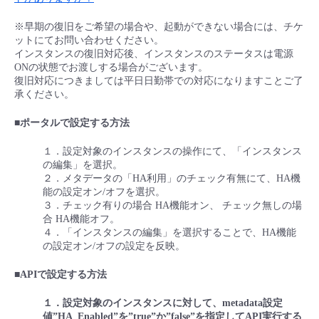
■ セットアップガイド
※早期の復旧をご希望の場合や、起動ができない場合には、チケ
パートナー
- データと分析
管理機能
サポート
IoT
故障/メンテナンス履歴
ットにてお問い合わせください。
- 新規お申し込み方法
インスタンスの復旧対応後、インスタンスのステータスは電源
販売パートナー向けプログラム
ONの状態でお渡しする場合がございます。
トレーニング/操作動画
- IoT
すべてのメニューを見る
管理機能
モニタリング/監査
メンテナンス予定
復旧対応につきましては平日日勤帯での対応になりますことご了
- 初期設定・確認
承ください。
協業パートナー
脱炭素化
- マルチクラウド利用
すべてのメニューを見る
サポート
定期メンテナンス
■ポータルで設定する方法
- ユーザー機能の管理
１．設定対象のインスタンスの操作にて、「インスタンス
- リモートワーク
すべてのメニューを見る
の編集」を選択。
- 登録情報の管理
２．メタデータの「HA利用」のチェック有無にて、HA機
能の設定オン/オフを選択。
- ITインフラストラクチャー
- APIリファレンス
３．チェック有りの場合 HA機能オン、 チェック無しの場
合 HA機能オフ。
４．「インスタンスの編集」を選択することで、HA機能
- その他
の設定オン/オフの設定を反映。
■ 基本構築ガイド
■APIで設定する方法
- クラウド / サーバー
１．設定対象のインスタンスに対して、metadata設定
値”HA_Enabled”を”true”か”false”を指定してAPI実行する