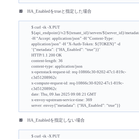
🔲 HA_Enabledをtrueと指定した場合
$ curl -ik -X PUT
${api_endpoint}/v2/${tenant_id}/servers/${server_id}/metadat
-H “Accept: application/json” -H “Content-Type:
application/json” -H “X-Auth-Token: ${TOKEN}” -d
‘{“metadata”: {“HA_Enabled”: “true”}}’
HTTP/1.1 200 OK
content-length: 36
content-type: application/json
x-openstack-request-id: req-10866c30-9202-47c1-819c-
c3d51208962c
x-compute-request-id: req-10866c30-9202-47c1-819c-
c3d51208962c
date: Thu, 09 Jan 2025 09:08:21 GMT
x-envoy-upstream-service-time: 369
server: envoy{“metadata”: {“HA_Enabled”: “true”}}
🔲 HA_Enabledを指定しない場合
$ curl -ik -X PUT