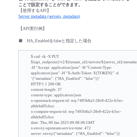
ことで設定することができます。
- Flexible InterConnect
【使用するAPI】
Server metadata (servers, metadata)
- Flexible Remote Access
【API実行例】
🔲 HA_Enabledをfalseと指定した場合
- vUTM2
$ curl -ik -X PUT
${api_endpoint}/v2/${tenant_id}/servers/${server_id}/metadat
-H “Accept: application/json” -H “Content-Type:
application/json” -H “X-Auth-Token: ${TOKEN}” -d
‘{“metadata”: {“HA_Enabled”: “false”}}’
HTTP/1.1 200 OK
content-length: 37
content-type: application/json
x-openstack-request-id: req-7495b8a3-28e9-422e-b5ec-
a9debdf5cbce
x-compute-request-id: req-7495b8a3-28e9-422e-b5ec-
a9debdf5cbce
date: Thu, 09 Jan 2025 09:08:06 GMT
x-envoy-upstream-service-time: 472
server: envoy{“metadata”: {“HA_Enabled”: “false”}}