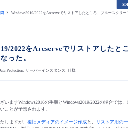
S
質問
Windows2019/2022をArcserveでリストアしたところ、ブルー
s2019/2022をArcserveでリスト
くなった。
ied Data Protection, サーバーインスタンス, 仕様
ますWindows2016の手順とWindows2019/2022の場合で
いことが予想されます。
たしますが、
復旧メディアのイメージ作成
と、
リストア用の一