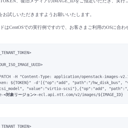
OKEN、復旧メディアのIMAGE_IDをご指定いただき、実行コ
行をお試しいただきますようお願いいたします。
ドはCentOSでの実行例ですので、お客さまご利用のOSに合
_TENANT_TOKEN>
OUR_ISO_IMAGE_UUID>
PATCH -H "Content-Type: application/openstack-images-v2.
ken: ${TOKEN}" -d'[{"op":"add", "path":"/hw_disk_bus", "v
csi_model", "value":"virtio-scsi"},{"op":"add", "path":"/
e-
<対象リージョン>
-ecl.api.ntt.com/v2/images/${IMAGE_ID}
_TENANT_TOKEN>