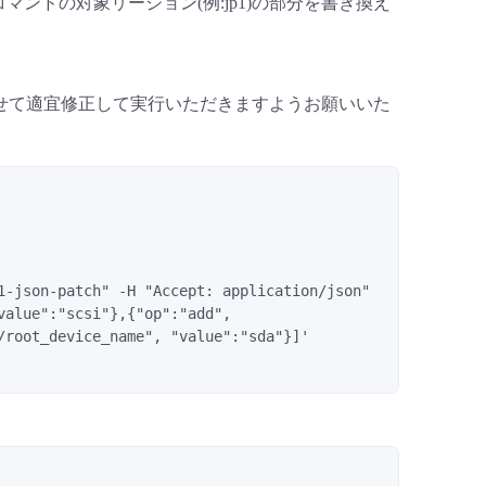
マンドの対象リージョン(例:jp1)の部分を書き換え
わせて適宜修正して実行いただきますようお願いいた
1-json-patch" -H "Accept: application/json" 
alue":"scsi"},{"op":"add", 
root_device_name", "value":"sda"}]' 