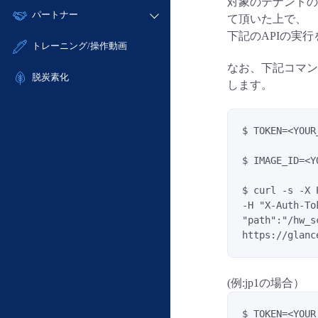
モニタリング/監査
対象のテナントのT
故障/メンテナンス履歴
すべてのメニューを見る
パートナー
- IoT
- 初期設定・確認
て頂いた上で、
サポート
メンテナンス予定
下記のAPIの実
- マルチクラウド利用
- ユーザー機能の管理
販売パートナー向けプログラム
すべてのメニューを見る
トレーニング/操作動画
定期メンテナンス
- リモートワーク
- 登録情報の管理
協業パートナー
なお、下記コマン
- ITインフラストラクチャー
脱炭素化
- APIリファレンス
します。
- その他
■ 基本構築ガイド
- クラウド / サーバー
$ TOKEN=<YOUR
- Flexible InterConnect
$ IMAGE_ID=<Y
- Flexible Remote Access
- vUTM2
$ curl -s -X 
-H "X-Auth-To
"path":"/hw_s
https://glanc
(例:jp1の場合）
$ TOKEN=<YOUR