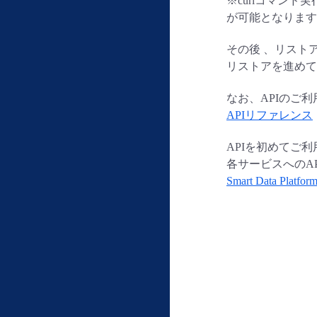
※curlコマンド
が可能となります
その後 、リスト
リストアを進めて
なお、APIのご
APIリファレンス
APIを初めてご利
各サービスへのA
Smart Data Plat