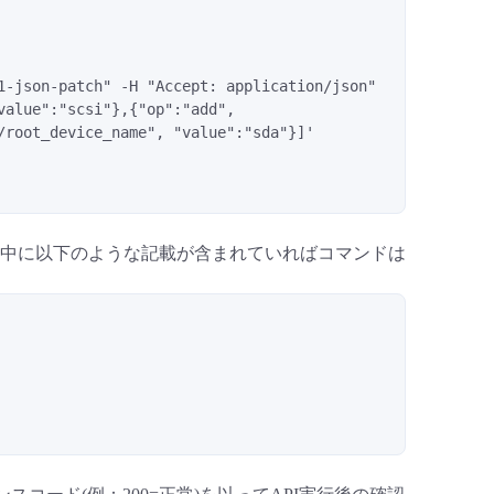
1-json-patch" -H "Accept: application/json" 
alue":"scsi"},{"op":"add", 
root_device_name", "value":"sda"}]' 
中に以下のような記載が含まれていればコマンドは