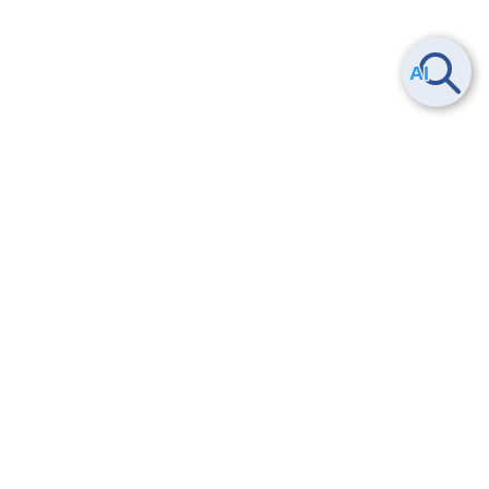
ヘルプ
よくある質問
お問い合わせ
トレーニング/操作動画
法的情報・信頼性
サービス利用規約・SLA
セキュリティ&コンプライアンス