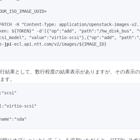
OUR_ISO_IMAGE_UUID>
PATCH -H "Content-Type: application/openstack-images-v2.
ken: ${TOKEN}" -d'[{"op":"add", "path":"/hw_disk_bus", "v
csi_model", "value":"virtio-scsi"},{"op":"add", "path":"/
e-
jp1
-ecl.api.ntt.com/v2/images/${IMAGE_ID}
行結果として、数行程度の結果表示がありますが、その表示の
ます。
:"scsi"
l:"virtio-scsi"
name":"sda"