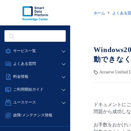
ホーム
よくある
Window
サービス一覧
動できな
データ利活用
よくある質問
クラウド/サーバー
Arcserve Unif
データ利活用
料金情報
ネットワーク
クラウド/サーバー
料金シミュレーター
IoT
ご利用開始ガイド
ネットワーク
データ利活用
モニタリング/監査
■ 管理機能
IoT
ユースケース
ドキュメントにござい
クラウド/サーバー
サポート
- 管理機能
モニタリング/監査
問題から成功しな
- バックアップ
ネットワーク
管理機能
故障/メンテナンス情報
サポート
- セキュリティ・監査
■ セットアップガイド
IoT
すべてのメニューを見る
お手数をおかけい
サービス稼働状況
管理機能
- データと分析
- 新規お申し込み方法