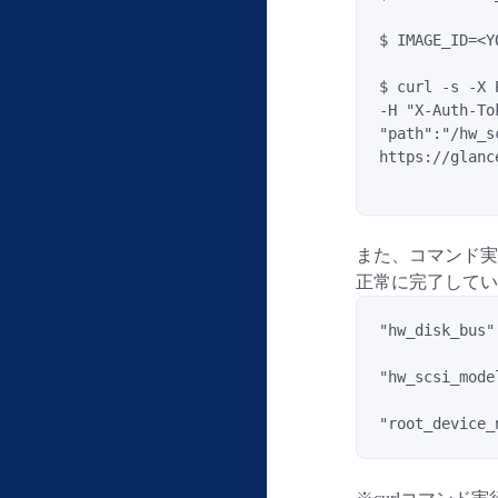
$ IMAGE_ID=<Y
$ curl -s -X 
-H "X-Auth-To
"path":"/hw_s
https://glanc
また、コマンド実
正常に完了してい
"hw_disk_bus"
"hw_scsi_mode
"root_device_