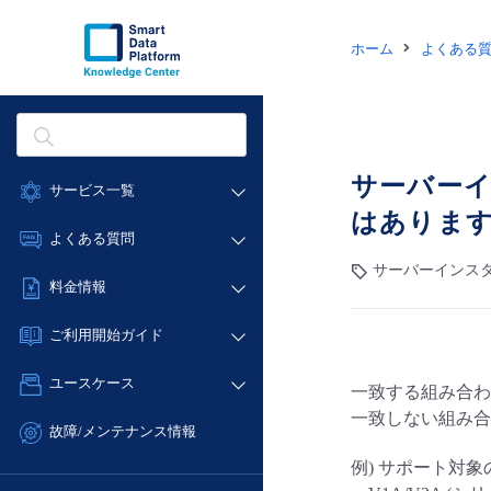
ホーム
よくある
サーバー
サービス一覧
はありま
データ利活用
よくある質問
クラウド/サーバー
サーバーインスタ
データ利活用
料金情報
ネットワーク
クラウド/サーバー
料金シミュレーター
IoT
ご利用開始ガイド
ネットワーク
データ利活用
モニタリング/監査
■ 管理機能
IoT
ユースケース
一致する組み合わ
クラウド/サーバー
サポート
- 管理機能
モニタリング/監査
一致しない組み合
- バックアップ
ネットワーク
管理機能
故障/メンテナンス情報
サポート
- セキュリティ・監査
■ セットアップガイド
IoT
すべてのメニューを見る
例) サポート対
サービス稼働状況
管理機能
- データと分析
- 新規お申し込み方法