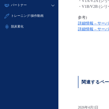
モニタリング/監査
・V1A/V2A (シ
故障/メンテナンス履歴
すべてのメニューを見る
パートナー
- IoT
- 初期設定・確認
・V1B/V2B (シ
サポート
メンテナンス予定
- マルチクラウド利用
- ユーザー機能の管理
販売パートナー向けプログラム
すべてのメニューを見る
トレーニング/操作動画
参考)
定期メンテナンス
- リモートワーク
- 登録情報の管理
協業パートナー
詳細情報 – サーバ
- ITインフラストラクチャー
脱炭素化
- APIリファレンス
詳細情報 – サーバ
- その他
■ 基本構築ガイド
- クラウド / サーバー
- Flexible InterConnect
- Flexible Remote Access
- vUTM2
関連するペ
2026年4月1日