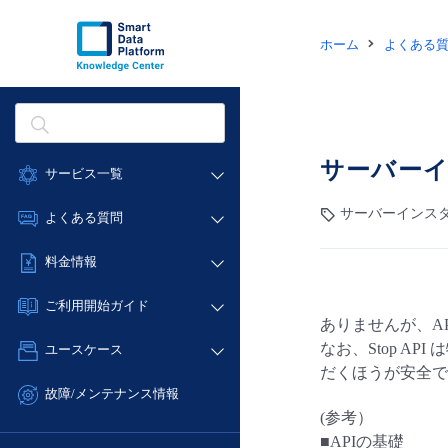
ホーム
よくある
サーバー
サービス一覧
データ利活用
サーバーインスタ
よくある質問
クラウド/サーバー
データ利活用
料金情報
ネットワーク
クラウド/サーバー
料金シミュレーター
IoT
ご利用開始ガイド
ネットワーク
ありませんが、A
データ利活用
モニタリング/監査
■ 管理機能
IoT
なお、Stop 
ユースケース
クラウド/サーバー
サポート
- 管理機能
だくほうが安全で
モニタリング/監査
- バックアップ
ネットワーク
管理機能
故障/メンテナンス情報
サポート
- セキュリティ・監査
(参考）
■ セットアップガイド
IoT
すべてのメニューを見る
サービス稼働状況
管理機能
■APIの基礎
- データと分析
- 新規お申し込み方法