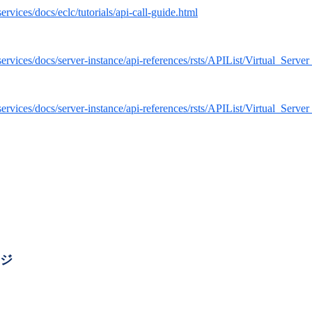
services/docs/eclc/tutorials/api-call-guide.html
/services/docs/server-instance/api-references/rsts/APIList/Virtual_Ser
m/services/docs/server-instance/api-references/rsts/APIList/Virtual_Se
ージ