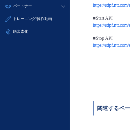
モニタリング/監査
故障/メンテナンス履歴
https://sdpf.ntt.com/
すべてのメニューを見る
パートナー
- IoT
- 初期設定・確認
サポート
メンテナンス予定
- マルチクラウド利用
- ユーザー機能の管理
販売パートナー向けプログラム
すべてのメニューを見る
■Start API
トレーニング/操作動画
定期メンテナンス
- リモートワーク
- 登録情報の管理
https://sdpf.ntt.com
協業パートナー
- ITインフラストラクチャー
脱炭素化
- APIリファレンス
■Stop API
- その他
https://sdpf.ntt.co
■ 基本構築ガイド
- クラウド / サーバー
- Flexible InterConnect
- Flexible Remote Access
- vUTM2
関連するペ