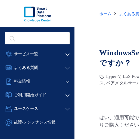
ホーム
よくある
Window
サービス一覧
ですか？
データ利活用
よくある質問
クラウド/サーバー
Hyper-V, IaaS 
データ利活用
料金情報
ス, ベアメタルサーバ
ネットワーク
クラウド/サーバー
料金シミュレーター
IoT
ご利用開始ガイド
ネットワーク
データ利活用
モニタリング/監査
■ 管理機能
IoT
ユースケース
クラウド/サーバー
サポート
- 管理機能
モニタリング/監査
はい、適用可能です。た
- バックアップ
ネットワーク
管理機能
故障/メンテナンス情報
りご購入ください
サポート
- セキュリティ・監査
■ セットアップガイド
IoT
すべてのメニューを見る
サービス稼働状況
管理機能
- データと分析
- 新規お申し込み方法