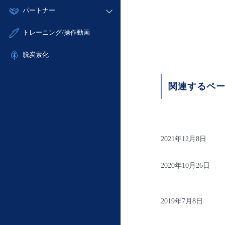
モニタリング/監査
故障/メンテナンス履歴
すべてのメニューを見る
パートナー
- IoT
- 初期設定・確認
サポート
メンテナンス予定
- マルチクラウド利用
- ユーザー機能の管理
販売パートナー向けプログラム
すべてのメニューを見る
トレーニング/操作動画
定期メンテナンス
- リモートワーク
- 登録情報の管理
協業パートナー
- ITインフラストラクチャー
脱炭素化
- APIリファレンス
- その他
■ 基本構築ガイド
関連するペ
- クラウド / サーバー
- Flexible InterConnect
- Flexible Remote Access
- vUTM2
2021年12月8日
2020年10月26日
2019年7月8日